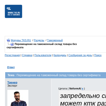
Форумы TKS.RU
/
Разделы
/
Таможенный
Перемещение на таможенный склад товара без
сертификата
Регистрация
|
Справка
|
Пользователи
|
Календарь
|
Сообщения за день
|
Поиск
Ответ
Тема
: Перемещение на таможенный склад товара без сертификата
Тренер
Эксперт
Цитата (
NeformAl
»
)
запредельно с
может ктк ра