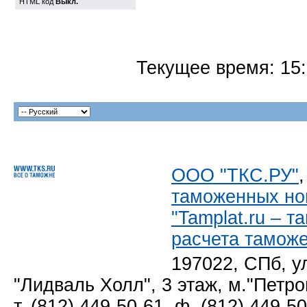
HTML код
Выкл.
Текущее время:
15
ООО "ТКС.РУ"
таможенных но
"Tamplat.ru – 
расчета тамож
197022, СПб, у
"Лидваль Холл", 3 этаж, м."Петро
т. (812) 449-50-61, ф. (812) 449-5