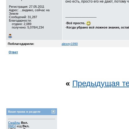
оно есть, просто его не дают, потому 
Регистрация: 27.05.2011
Адрес: ...видимо, сейчас на
Земле
__________________
Сообщений: 31,287
Благодарности:
-
Всё просто.
отдано: 2,089
получено: 5,078/4,234
-
Когда убрано всё ложное знание, оста
Поблагодарили:
alexey1990
Ответ
«
Предыдущая т
Ваши права в разделе
Смайлы
Вкл.
[IMG]
код
Вкл.