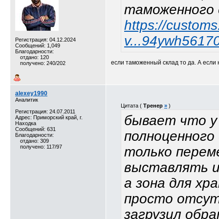
таможенного 
https://customs
v...94ywh5617
Регистрация: 04.12.2024
Сообщений: 1,049
Благодарности:
отдано: 120
если таможенный склад то да. А если 
получено: 240/202
alexey1990
Аналитик
Цитата (
Тренер
»
)
Регистрация: 24.07.2011
бывает что у
Адрес: Приморский край, г.
Находка
Сообщений: 631
полноценного 
Благодарности:
отдано: 309
получено: 117/97
только перем
выставлять и
а зона для хр
просто отсут
загрузил обр