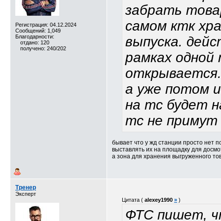
забрать това
самом ктк хра
Регистрация: 04.12.2024
Сообщений: 1,049
Благодарности:
выпуска. дейс
отдано: 120
получено: 240/202
рамках одной 
открывается. 
а уже потом и
на тс будет н
тс не примут
бывает что у жд станции просто нет 
выставлять их на площадку для досмо
а зона для хранения выгруженного тов
Тренер
Эксперт
Цитата (
alexey1990
»
)
ФТС пишет, ч