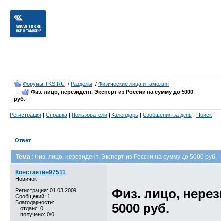
Форумы TKS.RU
/
Разделы
/
Физические лица и таможня
Физ. лицо, нерезидент. Экспорт из России на сумму до 5000
руб.
Регистрация
|
Справка
|
Пользователи
|
Календарь
|
Сообщения за день
|
Поиск
Ответ
Тема
: Физ. лицо, нерезидент. Экспорт из России на сумму до 5000 руб.
Константин97511
Новичок
Физ. лицо, нерез
Регистрация: 01.03.2009
Сообщений: 1
Благодарности:
5000 руб.
отдано: 0
получено: 0/0