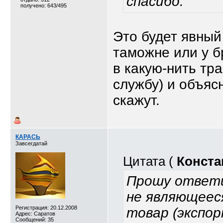
спасибо.
получено: 643/495
Это будет явный
таможне или у б
в какую-нить тр
службу) и объяс
скажут.
КАРАСЬ
Завсегдатай
Цитата (
Конста
Прошу ответи
не являющеес
Регистрация: 20.12.2008
товар (экспор
Адрес: Саратов
Сообщений: 35