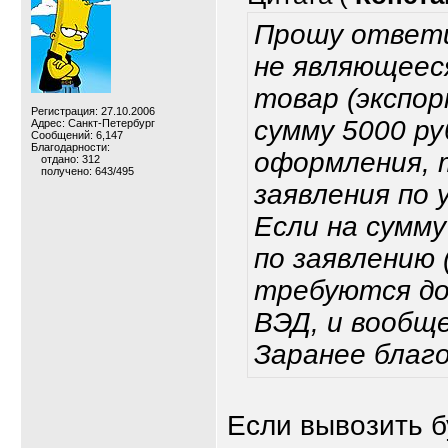
Прошу ответи
не являющеес
товар (экспор
Регистрация: 27.10.2006
сумму 5000 ру
Адрес: Санкт-Петербург
Сообщений: 6,147
Благодарности:
оформления, т
отдано: 312
получено: 643/495
заявления по 
Если на сумму
по заявлению 
требуются до
ВЭД, и вообщ
Заранее благ
Если вывозить б