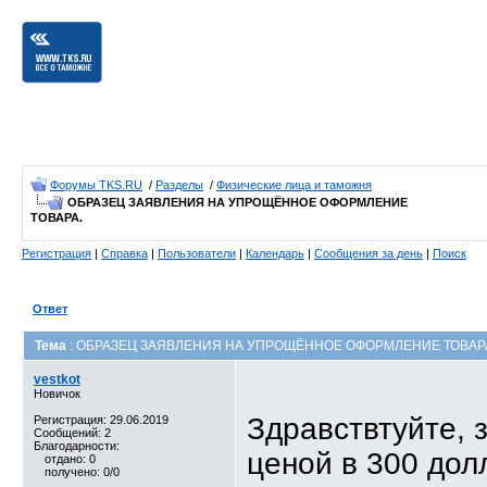
Форумы TKS.RU
/
Разделы
/
Физические лица и таможня
ОБРАЗЕЦ ЗАЯВЛЕНИЯ НА УПРОЩЁННОЕ ОФОРМЛЕНИЕ
ТОВАРА.
Регистрация
|
Справка
|
Пользователи
|
Календарь
|
Сообщения за день
|
Поиск
Ответ
Тема
: ОБРАЗЕЦ ЗАЯВЛЕНИЯ НА УПРОЩЁННОЕ ОФОРМЛЕНИЕ ТОВАР
vestkot
Новичок
Здравствтуйте, 
Регистрация: 29.06.2019
Сообщений: 2
Благодарности:
ценой в 300 дол
отдано: 0
получено: 0/0