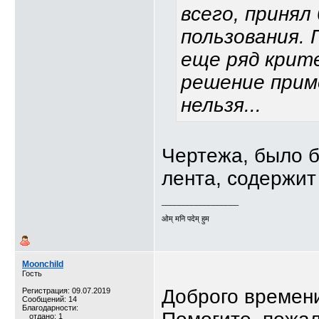
всего, принял
пользования. 
еще ряд крите
решение прим
нельзя...
Чертежа, было б
лента, содержит
__________________
ओम् मनि पदेम् हुम
Moonchild
Гость
Доброго времени
Регистрация: 09.07.2019
Сообщений: 14
Благодарности:
отдано: 1