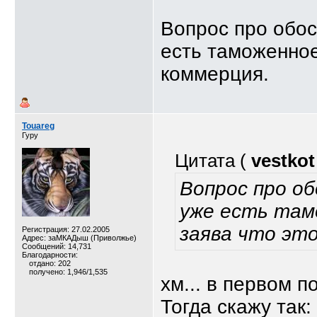
Вопрос про обос
есть таможенное
коммерция.
Touareg
Гуру
Цитата (
vestkot
Вопрос про о
уже есть там
заява что эт
Регистрация: 27.02.2005
Адрес: заМКАДыш (Приволжье)
Сообщений: 14,731
Благодарности:
отдано: 202
получено: 1,946/1,535
хм... в первом п
Тогда скажу так