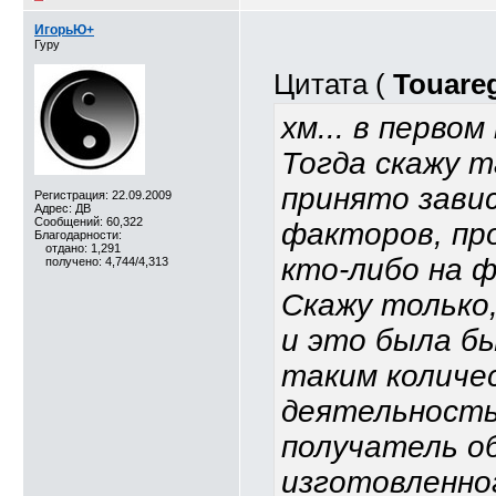
ИгорьЮ+
Гуру
Цитата (
Touare
хм... в первом
Тогда скажу т
принято зави
Регистрация: 22.09.2009
Адрес: ДВ
Сообщений: 60,322
факторов, про
Благодарности:
отдано: 1,291
кто-либо на ф
получено: 4,744/4,313
Скажу только
и это была бы
таким количе
деятельность
получатель о
изготовленног