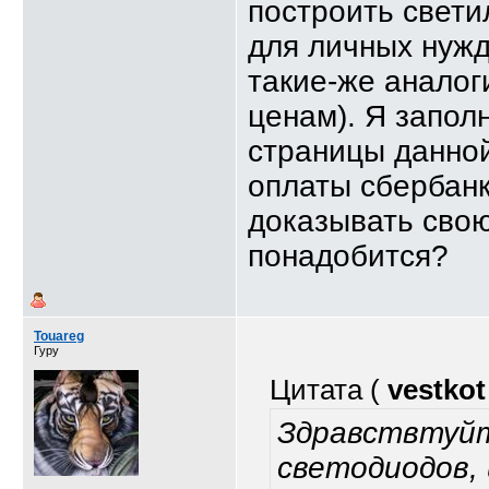
построить свет
для личных нужд
такие-же аналог
ценам). Я запол
страницы данной
оплаты сбербанк
доказывать свою
понадобится?
Touareg
Гуру
Цитата (
vestkot
Здравствтуйт
светодиодов, 