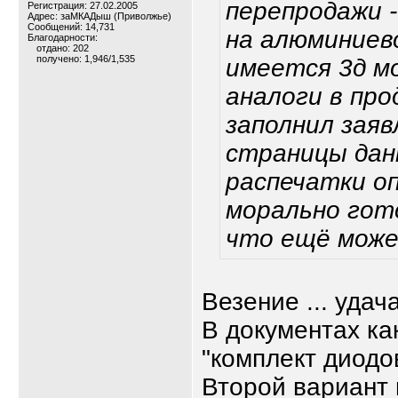
перепродажи -
Регистрация: 27.02.2005
Адрес: заМКАДыш (Приволжье)
Сообщений: 14,731
на алюминиев
Благодарности:
отдано: 202
получено: 1,946/1,535
имеется 3д м
аналоги в про
заполнил заяв
страницы дан
распечатки о
морально гот
что ещё може
Везение ... удача
В документах как
"комплект диодов
Второй вариант