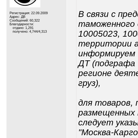
В связи с пр
Регистрация: 22.09.2009
Адрес: ДВ
Сообщений: 60,322
таможенного 
Благодарности:
отдано: 1,291
10005023, 10
получено: 4,744/4,313
территории 
информируем 
ДТ (подграфа 
регионе деят
груз),
для товаров, 
размещенных 
следует указ
"Москва-Карго