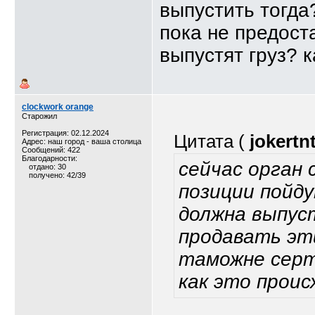
выпустить тогда?
пока не предост
выпустят груз? 
clockwork orange
Старожил
Регистрация: 02.12.2024
Цитата (
jokertn
Адрес: наш город - ваша столица
Сообщений: 422
Благодарности:
сейчас орган
отдано: 30
получено: 42/39
позиции пойд
должна выпус
продавать эт
таможне серт
как это прои