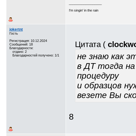
__________________
I'm singin' in the rain
jokertnt
Гость
Регистрация: 10.12.2024
Цитата (
clockw
Сообщений: 18
Благодарности:
отдано: 2
не знаю как э
Благодарностей получено: 1/1
в ДТ тогда на
процедуру
и образцов ну
везете Вы ск
8