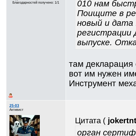
010 нам быстр
Благодарностей получено: 1/1
Поищите в ре
новый и дата
регистрации Д
выпуске. Отка
там декларация 
вот им нужен им
Инструмент мех
25-03
Активист
Цитата (
jokertn
орган сертиф