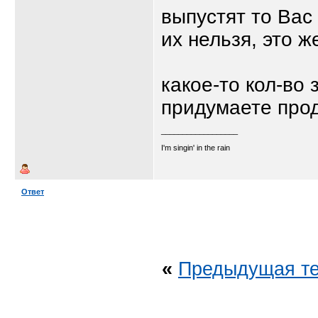
выпустят то Вас
их нельзя, это ж
какое-то кол-во 
придумаете прод
__________________
I'm singin' in the rain
Ответ
«
Предыдущая т