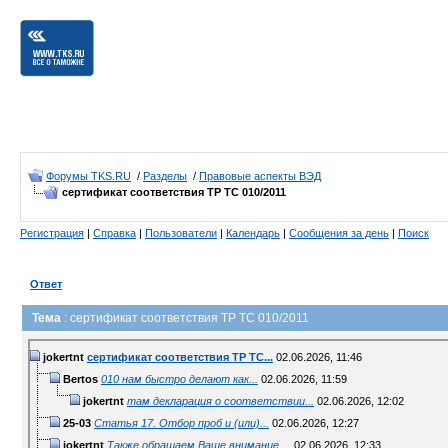
Форумы TKS.RU
/
Разделы
/
Правовые аспекты ВЭД
сертификат соответствия ТР ТС 010/2011
Регистрация
|
Справка
|
Пользователи
|
Календарь
|
Сообщения за день
|
Поиск
Ответ
Тема
: сертификат соответствия ТР ТС 010/2011
jokertnt
сертификат соответствия ТР ТС...
02.06.2026,
11:46
Bertos
010 нам быстро делают как...
02.06.2026,
11:59
jokertnt
там декларация о соответствии...
02.06.2026,
12:02
25-03
Статья 17. Отбор проб и (или)...
02.06.2026,
12:27
jokertnt
Также обращаем Ваше внимание,...
02.06.2026,
12:33