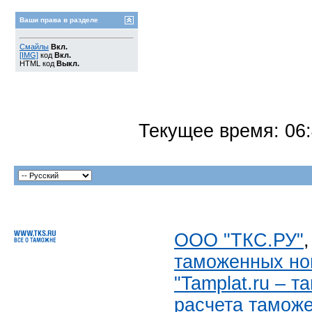
Ваши права в разделе
Смайлы
Вкл.
[IMG]
код
Вкл.
HTML код
Выкл.
Текущее время:
06
ООО "ТКС.РУ"
таможенных но
"Tamplat.ru – 
расчета тамож