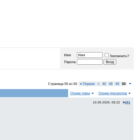
Имя
Запомнить?
Пароль
Страница 50 из 50
«
Первая
<
40
48
49
50
Опции темы
Опции просмотра
10.06.2026, 08:22 #
491