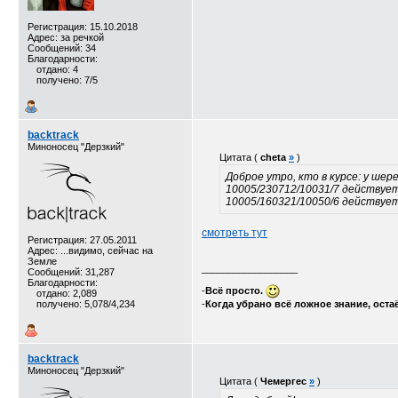
Регистрация: 15.10.2018
Адрес: за речкой
Сообщений: 34
Благодарности:
отдано: 4
получено: 7/5
backtrack
Миноносец "Дерзкий"
Цитата (
cheta
»
)
Доброе утро, кто в курсе: у ше
10005/230712/10031/7 действует 
10005/160321/10050/6 действует 
смотреть тут
Регистрация: 27.05.2011
Адрес: ...видимо, сейчас на
Земле
__________________
Сообщений: 31,287
Благодарности:
-
Всё просто.
отдано: 2,089
получено: 5,078/4,234
-
Когда убрано всё ложное знание, оста
backtrack
Миноносец "Дерзкий"
Цитата (
Чемергес
»
)