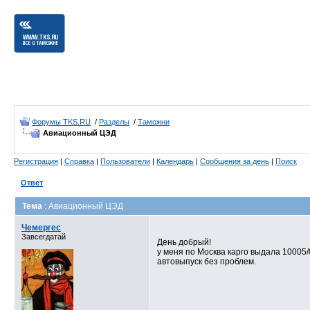
Форумы TKS.RU
/
Разделы
/
Таможни
Авиационный ЦЭД
Регистрация
|
Справка
|
Пользователи
|
Календарь
|
Сообщения за день
|
Поиск
Ответ
Тема
: Авиационный ЦЭД
Чемергес
Завсегдатай
День добрый!
у меня по Москва карго выдала 10005/
автовыпуск без проблем.