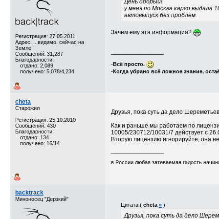
День добрый!
у меня по Москва карго выдала 1
автовыпуск без проблем.
Зачем ему эта информация?
Регистрация: 27.05.2011
Адрес: ...видимо, сейчас на
Земле
__________________
Сообщений: 31,287
Благодарности:
-
Всё просто.
отдано: 2,089
получено: 5,078/4,234
-
Когда убрано всё ложное знание, оста
cheta
Старожил
Друзья, пока суть да дело Шереметьев
Регистрация: 25.10.2010
Как и раньше мы работаем по лицензи
Сообщений: 430
Благодарности:
10005/230712/10031/7 действует с 26.0
отдано: 134
Вторую лицензию игнорируйте, она не
получено: 16/14
__________________
в России любая затеваемая гадость начина
backtrack
Миноносец "Дерзкий"
Цитата (
cheta
»
)
Друзья, пока суть да дело Шере