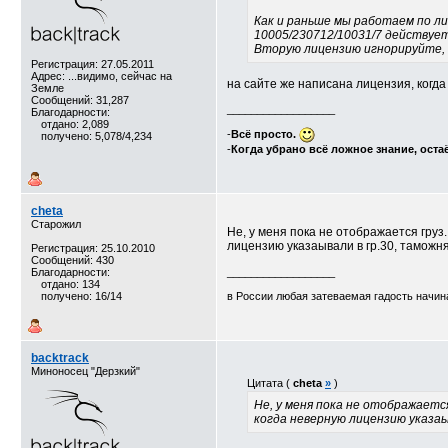
Как и раньше мы работаем по ли
10005/230712/10031/7 действует 
Вторую лицензию игнорируйте, 
Регистрация: 27.05.2011
Адрес: ...видимо, сейчас на
на сайте же написана лицензия, когд
Земле
Сообщений: 31,287
__________________
Благодарности:
отдано: 2,089
-
Всё просто.
получено: 5,078/4,234
-
Когда убрано всё ложное знание, оста
cheta
Старожил
Не, у меня пока не отображается груз.
лицензию указаывали в гр.30, таможня 
Регистрация: 25.10.2010
Сообщений: 430
Благодарности:
__________________
отдано: 134
получено: 16/14
в России любая затеваемая гадость начина
backtrack
Миноносец "Дерзкий"
Цитата (
cheta
»
)
Не, у меня пока не отображается
когда неверную лицензию указаыв