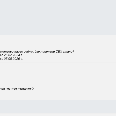
реметьево-карго сейчас две лицензии СВХ стало?
с 26.02.2024 г.
с 05.05.2026 г.
ётся честное незнание
©