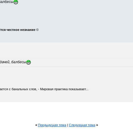
 балбесы
ётся честное незнание
©
дачей, балбесы
ется с банальных слов, - Мировая практика показывает...
«
Предыдущая тема
|
Следующая тема
»