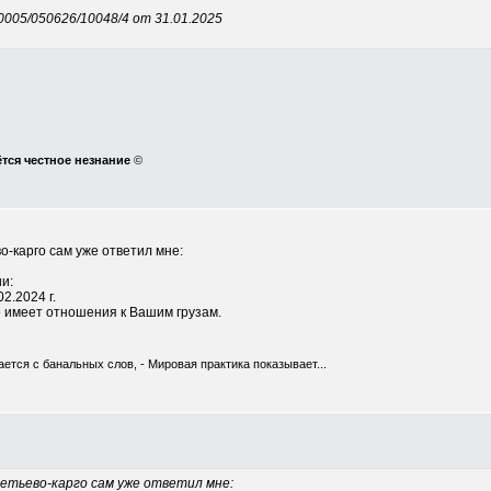
0005/050626/10048/4 от 31.01.2025
ётся честное незнание
©
о-карго сам уже ответил мне:
и:
2.2024 г.
 имеет отношения к Вашим грузам.
ется с банальных слов, - Мировая практика показывает...
метьево-карго сам уже ответил мне: