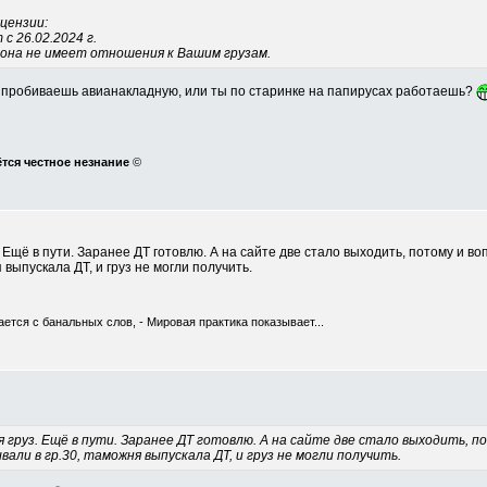
цензии:
с 26.02.2024 г.
она не имеет отношения к Вашим грузам.
а пробиваешь авианакладную, или ты по старинке на папирусах работаешь?
ётся честное незнание
©
 Ещё в пути. Заранее ДТ готовлю. А на сайте две стало выходить, потому и во
выпускала ДТ, и груз не могли получить.
ется с банальных слов, - Мировая практика показывает...
 груз. Ещё в пути. Заранее ДТ готовлю. А на сайте две стало выходить, по
али в гр.30, таможня выпускала ДТ, и груз не могли получить.