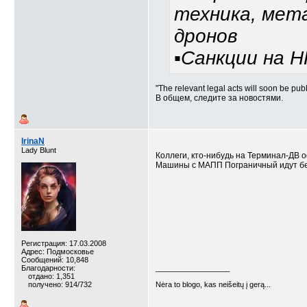
техника, мет
дронов
▪️Санкции на 
"The relevant legal acts will soon be publ
В общем, следите за новостями.
IrinaN
Lady Blunt
Коллеги, кто-нибудь на Терминал-ДВ 
Машины с МАПП Пограничный идут без
Регистрация: 17.03.2008
Адрес: Подмосковье
Сообщений: 10,848
Благодарности:
__________________
отдано: 1,351
получено: 914/732
Nėra to blogo, kas neišeitų į gerą...