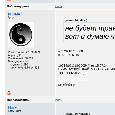
Поблагодарили:
IrinaN
ИгорьЮ+
Гуру
Цитата (
IrinaN
»
)
не будет тран
вот и думаю 
в гр.29 10716060
Регистрация: 22.09.2009
в 30 10716110
Адрес: ДВ
Сообщений: 60,322
Благодарности:
отдано: 1,290
10716/011118/10054/4 от 15.07.24
получено: 4,744/4,313
ПРИМОРСКИЙ КРАЙ, М.О. ПОГРАНИ
ТЕР. ТЕРМИНАЛ-ДВ
__________________
ओम् मनि पदेम् हुम
Поблагодарили:
IrinaN
IrinaN
Lady Blunt
Цитата (
ИгорьЮ+
»
)