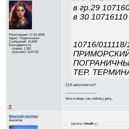
в гр.29 10716
в 30 10716110
Регистрация: 17.03.2008
Адрес: Подмосковье
Сообщений: 10,848
10716/011118/
Благодарности:
отдано: 1,351
ПРИМОРСКИЙ 
получено: 914/732
ПОГРАНИЧН
ТЕР. ТЕРМИН
21Я заполняется?
__________________
Nėra to blogo, kas neišeitų į gerą...
Морской чертяка
Аналитик
Цитата (
IrinaN
»
)