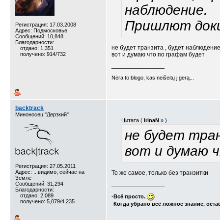
наблюдение.
Пришлют доки
Регистрация: 17.03.2008
Адрес: Подмосковье
Сообщений: 10,848
Благодарности:
не будет транзита , будет наблюдение
отдано: 1,351
получено: 914/732
вот и думаю что по графам будет
__________________
Nėra to blogo, kas neišeitų į gerą...
backtrack
Миноносец "Дерзкий"
Цитата (
IrinaN
»
)
не будет тран
вот и думаю 
Регистрация: 27.05.2011
Адрес: ...видимо, сейчас на
То же самое, только без транзитки
Земле
Сообщений: 31,294
__________________
Благодарности:
отдано: 2,089
-
Всё просто.
получено: 5,079/4,235
-
Когда убрано всё ложное знание, оста