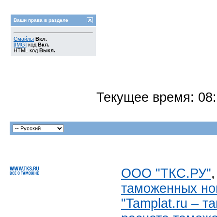
Ваши права в разделе
Смайлы
Вкл.
[IMG]
код
Вкл.
HTML код
Выкл.
Текущее время:
08
ООО "ТКС.РУ"
таможенных но
"Tamplat.ru – 