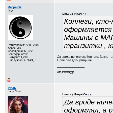
ИгорьЮ+
Гуру
Цитата (
IrinaN
»
)
Коллеги, кто-
оформляется
Машины с МАП
транзитки , 
Регистрация: 22.09.2009
Адрес: ДВ
Сообщений: 60,322
Благодарности:
Да вроде ничего особенного. Давно та
отдано: 1,290
получено: 4,744/4,313
Пришлют доки увидишь.
__________________
ओम् मनि पदेम् हुम
IrinaN
Lady Blunt
Цитата (
ИгорьЮ+
»
)
Да вроде ниче
оформлял, а 