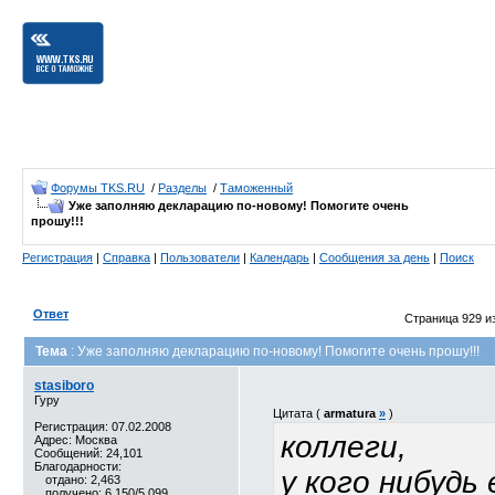
Форумы TKS.RU
/
Разделы
/
Таможенный
Уже заполняю декларацию по-новому! Помогите очень
прошу!!!
Регистрация
|
Справка
|
Пользователи
|
Календарь
|
Сообщения за день
|
Поиск
Ответ
Страница 929 и
Тема
: Уже заполняю декларацию по-новому! Помогите очень прошу!!!
stasiboro
Гуру
Цитата (
armatura
»
)
Регистрация: 07.02.2008
коллеги,
Адрес: Москва
Сообщений: 24,101
Благодарности:
у кого нибудь
отдано: 2,463
получено: 6,150/5,099