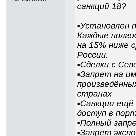
санкций 18?
▪️Установлен 
Каждые полго
на 15% ниже 
России.
▪️Сделки с С
▪️Запрет на 
произведённы
странах
▪️Санкции ещё
доступ в порт
▪️Полный запр
▪️Запрет эксп