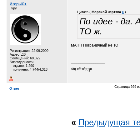
ИгорьЮ+
Гуру
Цитата (
Морской чертяка
»
)
По идее - да.
ТО ж.
МАПП Пограничный не ТО
Регистрация: 22.09.2009
Адрес: ДВ
Сообщений: 60,322
__________________
Благодарности:
отдано: 1,290
ओम् मनि पदेम् हुम
получено: 4,744/4,313
Страница 929 и
Ответ
«
Предыдущая т