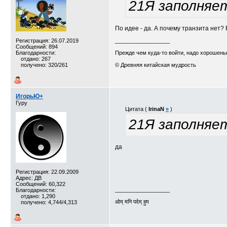
21Я заполняе
По идее - да. А почему транзита нет?
Регистрация: 26.07.2019
__________________
Сообщений: 894
Благодарности:
Прежде чем куда-то войти, надо хорошеньк
отдано: 267
получено: 320/261
© Древняя китайская мудрость
ИгорьЮ+
Гуру
Цитата (
IrinaN
»
)
21Я заполняе
да
Регистрация: 22.09.2009
Адрес: ДВ
Сообщений: 60,322
__________________
Благодарности:
отдано: 1,290
ओम् मनि पदेम् हुम
получено: 4,744/4,313