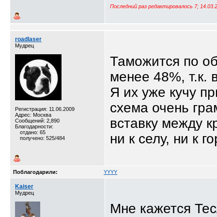
Последний раз редактировалось 7; 14.03.
roadlaser
Мудрец
Таможится по об
менее 48%, т.к. 
Я их уже кучу п
схема очень гра
Регистрация: 11.06.2009
Адрес: Москва
вставку между к
Сообщений: 2,890
Благодарности:
отдано: 65
ни к селу, ни к го
получено: 525/484
Поблагодарили:
YYYY
Kaiser
Мудрец
Мне кажется Тес