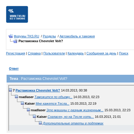
Форумы TKS.RU
/
Разделы
/
Автомобиль и таможня
Растаможка Chevrolet Volt?
Регистрация
|
Справка
|
Пользователи
|
Календарь
|
Сообщения за день
|
Поиск
Ответ
Тема
: Растаможка Chevrolet Volt?
7
Растаможка Chevrolet Volt?
14.03.2013,
00:38
roadlaser
Таможится по объему...
14.03.2013,
02:23
Kaiser
Мне кажется Тесла...
15.03.2013,
22:19
roadlaser
Это машины с разным жизненным...
15.03.2013,
22:23
Kaiser
Согласен, но на Тесле хоть...
16.03.2013,
21:01
Дополнительные ответы в подтемах