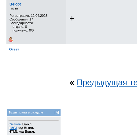
Belopt
Гость
+
Регистрация: 12.04.2025
Сообщений: 17
Благодарности:
отдано: 0
получено: 0/0
Ответ
«
Предыдущая т
Ваши права в разделе
Смайлы
Выкл.
[IMG]
код
Выкл.
HTML код
Выкл.