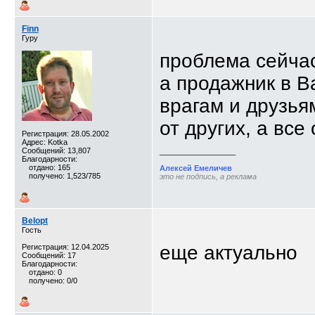
Finn
Гуру
проблема сейчас 
а продажник в Ва
врагам и друзьям
от других, а все
Регистрация: 28.05.2002
Адрес: Kotka
Сообщений: 13,807
__________________
Благодарности:
отдано: 165
Алексей Емеличев
получено: 1,523/785
это не подпись, а реклама
Belopt
Гость
еще актуально
Регистрация: 12.04.2025
Сообщений: 17
Благодарности:
отдано: 0
получено: 0/0