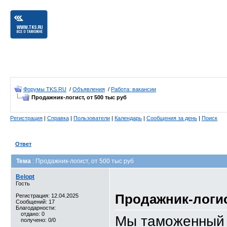
Форумы TKS.RU
/
Объявления
/
Работа: вакансии
Продажник-логист, от 500 тыс руб
Регистрация
|
Справка
|
Пользователи
|
Календарь
|
Сообщения за день
|
Поиск
Ответ
Тема
: Продажник-логист, от 500 тыс руб
Belopt
Гость
Продажник-логист
Регистрация: 12.04.2025
Сообщений: 17
Благодарности:
отдано: 0
Мы таможенный 
получено: 0/0