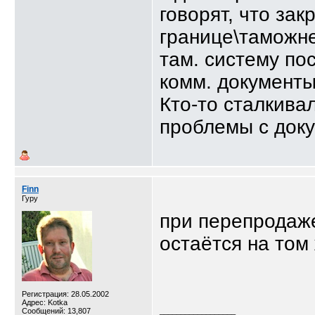
говорят, что за
границе\таможне
там. систему по
комм. документы
Кто-то сталкива
проблемы с док
Finn
Гуру
при перепродаже
остаётся на том
Регистрация: 28.05.2002
Адрес: Kotka
Сообщений: 13,807
__________________