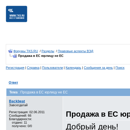
Форумы TKS.RU
/
Разделы
/
Правовые аспекты ВЭД
Продажа в ЕС юрлицу не ЕС
Регистрация
|
Справка
|
Пользователи
|
Календарь
|
Сообщения за день
|
Поиск
Ответ
Тема
: Продажа в ЕС юрлицу не ЕС
Backbeat
Завсегдатай
Продажа в ЕС юр
Регистрация: 02.06.2011
Сообщений: 66
Благодарности:
отдано: 11
Добрый день!
получено: 0/0