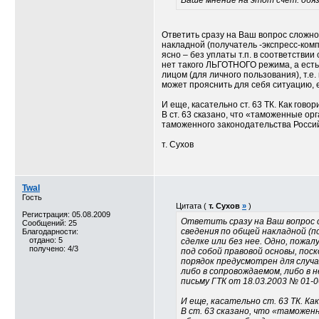
Ваше мнение на этот счет: обяз
Ответить сразу на Ваш вопрос сложно,
накладной (получатель -экспресс-комп
ясно – без уплаты т.п. в соответствии
нет такого ЛЬГОТНОГО режима, а ес
лицом (для личного пользования), т.е
может прояснить для себя ситуацию, е
И еще, касательно ст. 63 ТК. Как го
В ст. 63 сказано, что «таможенные о
таможенного законодательства Росси
т. Сухов
Twal
Гость
Цитата (
т. Сухов
»
)
Регистрация: 05.08.2009
Ответить сразу на Ваш вопрос с
Сообщений: 25
сведения по общей накладной (п
Благодарности:
отдано: 5
сделке или без нее. Одно, пожал
получено: 4/3
под собой правовой основы, по
порядок предусмотрен для случа
либо в сопровождаемом, либо в 
письму ГТК от 18.03.2003 № 01-0
И еще, касательно ст. 63 ТК. К
В ст. 63 сказано, что «таможе