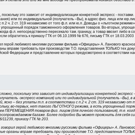
ан я делать это или же мне вообще не предпринимать никаких действий и 
 поскольку это зависит от индивидуализации конкретной экспресс - поставки. 
ания) или по индивидуальной (получатель –Вы), в адрес физ. лица или юр.ли
 с п.2 ч. 2 ст. 319 независимо от того ф.л. или ю.л. Доводы о «льготном режим
ть упрощенный порядок таможенного оформления товаров. Во-вторых, упро
. когда ф.л. непосредственно пересекало там. границу, а товар ввозит либо
сли обратитесь к приказу ГТК от 06.10.1999 № 676, письму ГТК от 18.03.2003
ворил герой любимого многими русскими фильма «Офицеры» А. Ланового красно
рганы вправе требовать при производстве Т.О. представления ТОЛЬКО тех до
йской Федерации и представление которых предусмотрено в соответствии н
ложно, поскольку это зависит от индивидуализации конкретной экспресс - 
олучатель -экспресс-компания) или по индивидуальной (получатель –Вы), в 
уй, ясно – без уплаты т.п. в соответствии с п.2 ч. 2 ст. 319 независимо от
скольку, во-первых, нет такого ЛЬГОТНОГО режима, а есть упрощенный по
ев ПЕРЕМЕЩЕНИЯ товаров физ. лицом (для личного пользования), т.е. когд
несопровождаемом багаже. Более подробно Вы может прояснить для себя си
6/11239, приказу ГТК № 203.
ак говорил герой любимого многими русскими фильма «Офицеры» А. Ланового
нные органы вправе требовать при производстве Т.О. представления ТОЛЬ