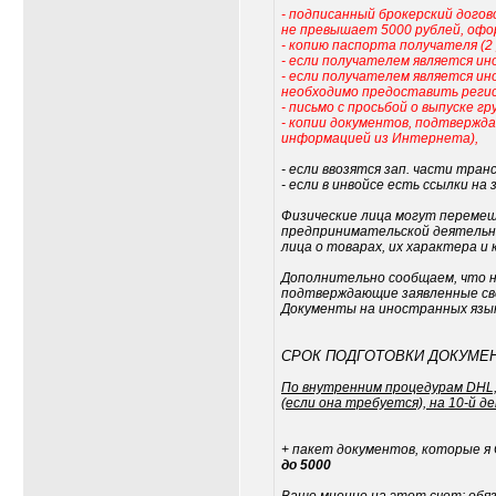
- подписанный брокерский дого
не превышает 5000 рублей, офо
- копию паспорта получателя (2
- если получателем является ин
- если получателем является ин
необходимо предоставить реги
- письмо с просьбой о выпуске гру
- копии документов, подтвержда
информацией из Интернета),
- если ввозятся зап. части тр
- если в инвойсе есть ссылки н
Физические лица могут перемещ
предпринимательской деятельнос
лица о товарах, их характера и
Дополнительно сообщаем, что н
подтверждающие заявленные све
Документы на иностранных языка
СРОК ПОДГОТОВКИ ДОКУМЕН
По внутренним процедурам DHL,
(если она требуется), на 10-й 
+ пакет документов, которые я
до 5000