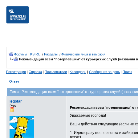
Форумы TKS.RU
/
Разделы
/
Физические лица и таможня
Рекомендация всем "потерпевшим" от курьерских служб (названия вс
Регистрация
|
Справка
|
Пользователи
|
Календарь
|
Сообщения за день
|
Поиск
Ответ
Тема
: Рекомендация всем "потерпевшим" от курьерских служб (названия
legotar
Гуру
Рекомендация всем "потерпевшим" от к
Уважаемые господа!
Ваши действия следующие (если не хо
1. Идем сразу после звонка и забирае
весят).