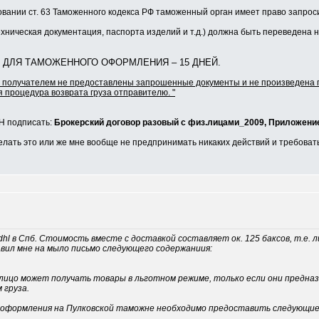
овании ст. 63 Таможенного кодекса РФ таможенный орган имеет право запр
хническая документация, паспорта изделий и т.д.) должна быть переведена н
 ДЛЯ ТАМОЖЕННОГО ОФОРМЛЕНИЯ – 15 ДНЕЙ.
 получателем не предоставлены запрошенные документы и не произведена п
я процедура возврата груза отправителю. "
АН подписать:
Брокерский договор разовый с физ.лицами_2009,
Приложение
елать это или же мне вообще не предпринимать никаких действий и требовать
dhl в Спб. Стоимость вместе с доставкой составляет ок. 125 баксов, т.е.
авил мне на мыло письмо следующего содержаниия:
лицо может получать товары в льготном режиме, только если они предназ
 груза.
о оформления на Пулковской таможне необходимо предоставить следующи