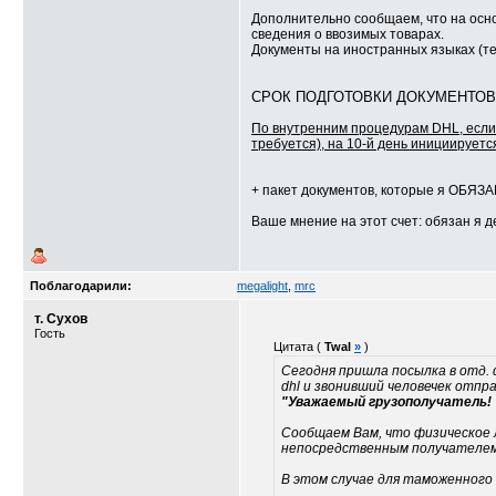
Дополнительно сообщаем, что на осн
сведения о ввозимых товарах.
Документы на иностранных языках (те
СРОК ПОДГОТОВКИ ДОКУМЕНТОВ
По внутренним процедурам DHL, если
требуется), на 10-й день инициируетс
+ пакет документов, которые я ОБЯЗ
Ваше мнение на этот счет: обязан я д
Поблагодарили:
megalight
,
mrc
т. Сухов
Гость
Цитата (
Twal
»
)
Сегодня пришла посылка в отд. 
dhl и звонивший человечек отпр
"Уважаемый грузополучатель!
Сообщаем Вам, что физическое 
непосредственным
получателем
В этом случае для таможенног