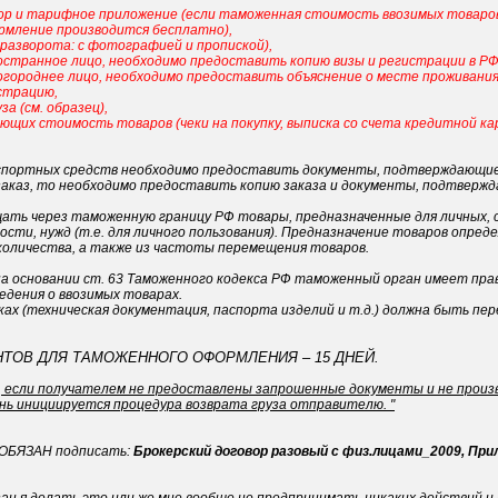
вор и тарифное приложение (если таможенная стоимость ввозимых товаро
рмление производится бесплатно),
 разворота: с фотографией и пропиской),
остранное лицо, необходимо предоставить копию визы и регистрации в РФ
огороднее лицо, необходимо предоставить объяснение о месте проживания.
страцию,
за (см. образец),
ющих стоимость товаров (чеки на покупку, выписка со счета кредитной к
анспортных средств необходимо предоставить документы, подтверждающие
а заказ, то необходимо предоставить копию заказа и документы, подтверж
ать через таможенную границу РФ товары, предназначенные для личных, с
ти, нужд (т.е. для личного пользования). Предназначение товаров опред
 количества, а также из частоты перемещения товаров.
а основании ст. 63 Таможенного кодекса РФ таможенный орган имеет пр
дения о ввозимых товарах.
х (техническая документация, паспорта изделий и т.д.) должна быть пере
ТОВ ДЛЯ ТАМОЖЕННОГО ОФОРМЛЕНИЯ – 15 ДНЕЙ.
 если получателем не предоставлены запрошенные документы и не произ
день инициируется процедура возврата груза отправителю. "
 ОБЯЗАН подписать:
Брокерский договор разовый с физ.лицами_2009,
Прил