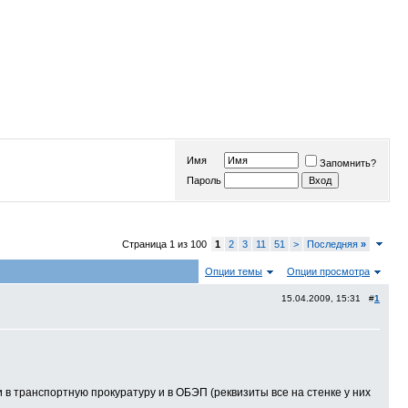
Имя
Запомнить?
Пароль
Страница 1 из 100
1
2
3
11
51
>
Последняя
»
Опции темы
Опции просмотра
15.04.2009, 15:31 #
1
 в транспортную прокуратуру и в ОБЭП (реквизиты все на стенке у них