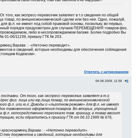
требовать свою посылку, так как законов я не нарушал?
От того, как экспресс-перевозчик заявляет в т.о сведения по общей
ца товар, по внешнеэкономической сделке или без нее. Одно, пожалуй,
е» для ф.л. не имеют под собой правовой основы, поскольку, во-первых,
щенный порядок предусмотрен для случаев ПЕРЕМЕЩЕНИЯ товаров физ.
 в сопровождаемом, либо в несопровождаемом багаже. Более подробно Вы
 № 01-06/11239, приказу ГТК № 203.
армеец Варава : - «Неточно переводит».
кументов и сведений, которые необходимы для обеспечения соблюдения
астоящим Кодексом».
Ответить с цитированием
06.08.2009, 11:59 #
5
поставки. От того, как экспресс-перевозчик заявляет в т.о
адрес физ. лица или юр.лица товар, по внешнеэкономической
 того ф.л. или ю.л. Доводы о «льготном режиме» для ф.л. не имеют
рядок таможенного оформления товаров. Во-вторых, упрощенный
а ф.л. непосредственно пересекало там. границу, а товар ввозит
туацию, если обратитесь к приказу ГТК от 06.10.1999 № 676,
 красноармеец Варава : - «Неточно переводит».
КО тех документов и сведений, которые необходимы для