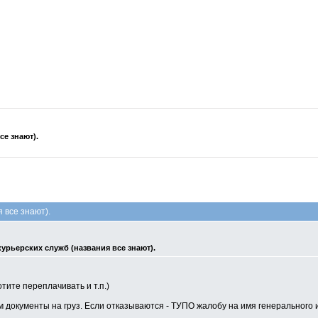
е знают).
 все знают).
урьерских служб (названия все знают).
тите переплачивать и т.п.)
м документы на груз. Если отказываются - ТУПО жалобу на имя генерального и