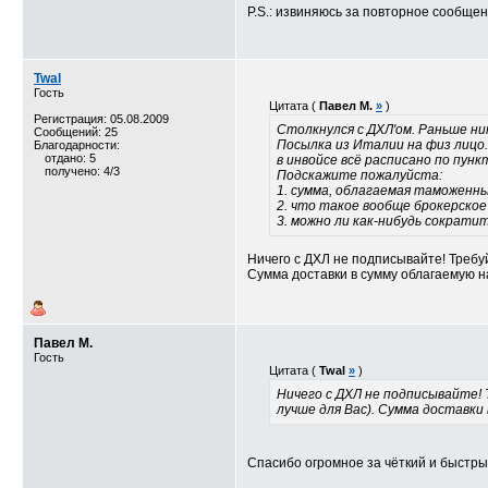
P.S.: извиняюсь за повторное сообщен
Twal
Гость
Цитата (
Павел М.
»
)
Регистрация: 05.08.2009
Столкнулся с ДХЛ'ом. Раньше ник
Сообщений: 25
Посылка из Италии на физ лицо.
Благодарности:
отдано: 5
в инвойсе всё расписано по пункт
получено: 4/3
Подскажите пожалуйста:
1. сумма, облагаемая таможенным
2. что такое вообще брокерское 
3. можно ли как-нибудь сократи
Ничего с ДХЛ не подписывайте! Требуй
Сумма доставки в сумму облагаемую н
Павел М.
Гость
Цитата (
Twal
»
)
Ничего с ДХЛ не подписывайте! 
лучше для Вас). Сумма доставки
Спасибо огромное за чёткий и быстры