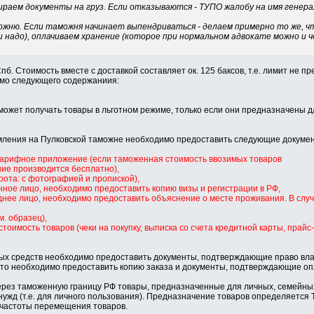
абираем документы на груз. Если отказываются - ТУПО жалобу на имя генер
можню. Если таможня начинает выпендриваться - делаем примерно то же, чт
и надо), оплачиваем хранение (которое при нормальном адвокате можно и ч
Спб. Стоимость вместе с доставкой составляет ок. 125 баксов, т.е. лимит не 
ьмо следующего содержаниия:
может получать товары в льготном режиме, только если они предназначены 
мления на Пулковской таможне необходимо предоставить следующие докуме
 тарифное приложение (если таможенная стоимость ввозимых товаров
ие производится бесплатно),
рота: с фотографией и пропиской),
нное лицо, необходимо предоставить копию визы и регистрации в РФ,
днее лицо, необходимо предоставить объяснение о месте проживания. В слу
м. образец),
стоимость товаров (чеки на покупку, выписка со счета кредитной карты, пра
тных средств необходимо предоставить документы, подтверждающие право вл
з, то необходимо предоставить копию заказа и документы, подтверждающие оп
ерез таможенную границу РФ товары, предназначенные для личных, семейных
ужд (т.е. для личного пользования). Предназначение товаров определяется
з частоты перемещения товаров.