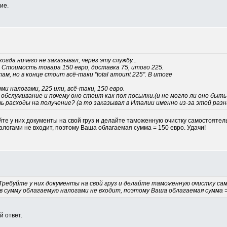
ие.
огда ничего не заказывал, через эту службу...
 Стоимость товара 150 евро, доставка 75, итого 225.
ам, но в конце стоит всё-таки "total amount 225". В итоге
и налогами, 225 или, всё-таки, 150 евро.
обслуживание и почему оно стоит как пол посылки.(и не могло ли оно быть 
ть расходы на получение? (а то заказывал в Италии именно из-за этой раз
те у них документы на свой груз и делайте таможенную очистку самостоятель
алогами не входит, поэтому Ваша облагаемая сумма = 150 евро. Удачи!
Требуйте у них документы на свой груз и делайте таможенную очистку са
 в сумму облагаемую налогами не входит, поэтому Ваша облагаемая сумма = 
й ответ.