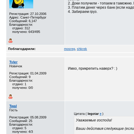
2. Доки получили - топаем в таможню.
3. Платим денег через банк (если над
4. Забираем груз.
Регистрация: 27.10.2006
Адрес: Санкт-Петербург
Сообщений: 6,147
Благодарности:
отдано: 312
получено: 643/495
Поблагодарили:
mosreg
,
shkrek
Tyler
Новичок
Имхо, прикрепить наверх? : )
Регистрация: 01.04.2009
Сообщений: 9
Благодарности:
отдано: 1
получено: 0/0
Twal
Гость
Цитата (
legotar
»
)
Регистрация: 05.08.2009
Уважаемые господа!
Сообщений: 25
Благодарности:
отдано: 5
Ваши действия следующие (если 
получено: 4/3