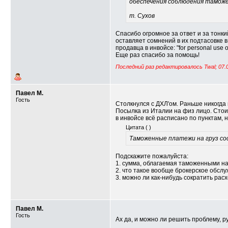
обеспечения соблюдения тамож
т. Сухов
Спасибо огромное за ответ и за тонки
оставляет сомнений в их подтасовке 
продавца в инвойсе: "for personal use o
Еще раз спасибо за помощь!
Последний раз редактировалось Twal; 07.
Павел М.
Гость
Столкнулся с ДХЛ'ом. Раньше никогда н
Посылка из Италии на физ лицо. Стоим
в инвойсе всё расписано по пунктам, но
Цитата (
)
Таможенные платежи на груз сос
Подскажите пожалуйста:
1. сумма, облагаемая таможенными нал
2. что такое вообще брокерское обслу
3. можно ли как-нибудь сократить рас
Павел М.
Гость
Ах да, и можно ли решить проблему, ру