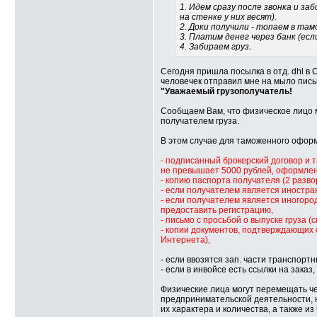
1. Идем сразу после звонка и з
на стенке у них весят).
2. Доки получили - топаем в та
3. Платим денег через банк (есл
4. Забираем груз.
Сегодня пришла посылка в отд. dhl в 
человечек отправил мне на мыло пис
"Уважаемый грузополучатель!
Сообщаем Вам, что физическое лицо 
получателем груза.
В этом случае для таможенного офор
- подписанный брокерский договор и
не превышает 5000 рублей, оформлен
- копию паспорта получателя (2 разво
- если получателем является иностра
- если получателем является иногоро
предоставить регистрацию,
- письмо с просьбой о выпуске груза (с
- копии документов, подтверждающих 
Интернета),
- если ввозятся зап. части транспор
- если в инвойсе есть ссылки на зака
Физические лица могут перемещать ч
предпринимательской деятельности, н
их характера и количества, а также и