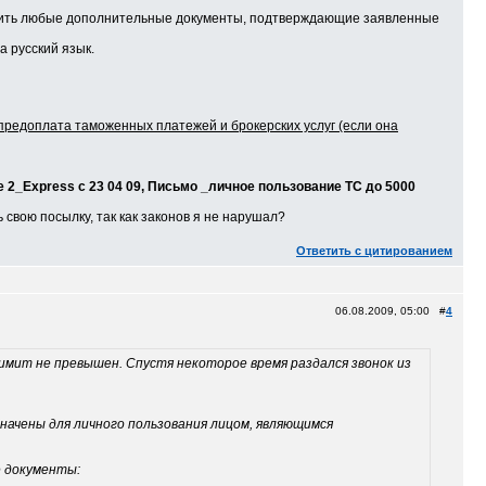
осить любые дополнительные документы, подтверждающие заявленные
а русский язык.
редоплата таможенных платежей и брокерских услуг (если она
 2_Express с 23 04 09,
Письмо _личное пользование ТС до 5000
 свою посылку, так как законов я не нарушал?
Ответить с цитированием
06.08.2009, 05:00 #
4
 лимит не превышен. Спустя некоторое время раздался звонок из
начены для личного пользования лицом, являющимся
е документы: