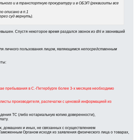
ального и в транспортную прокуратуру и в ОБЭП (реквизиты все
о описано в п.1
ерез суд вернуть).
превышен. Спустя некоторое время раздался звонок из dhl и звонивший
для личного пользования лицом, являющимся
непосредственным
нты:
чае пребывания в С.-Петербурге более 3-х месяцев необходимо
йс-листы производителя, распечатки с ценовой информацией из
адения ТС (либо нотариальную копию доверенности),
лату.
, домашних и иных, не связанных с осуществлением
 Таможенным Органом исходя из заявления физического лица о товарах,