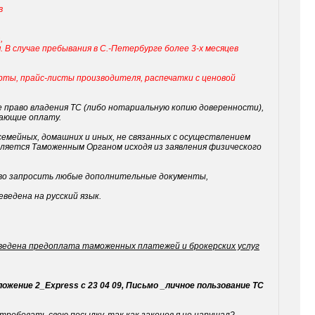
в
,
 В случае пребывания в С.-Петербурге более 3-х месяцев
арты, прайс-листы производителя, распечатки с ценовой
 право владения ТС (либо нотариальную копию доверенности),
дающие оплату.
емейных, домашних и иных, не связанных с осуществлением
еляется Таможенным Органом исходя из заявления физического
аво запросить любые дополнительные документы,
ведена на русский язык.
ведена предоплата таможенных платежей и брокерских услуг
ожение 2_Express с 23 04 09,
Письмо _личное пользование ТС