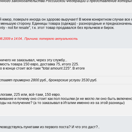
енного законодательства Российской Федерации и представление которы
й юмор, поверьте иногда он здорово выручает! В моем конкретном случае все
в меньшую сторону. Единицы товара (одежда) - разнородные и предназначены 
nly - not for resale", т.к. этот товар продавался без ярлычков и бирок.
08.2009 в
14:04
.. Причина: потеряло актуальность
ичего не заказывал, через эту службу...
ость товара 150 евро, доставка 75, итого 225.
 в конце стоит всё-таки "total amount 225". В итоге
тавят примерно 2800 руб., брокерские услуги 3530 руб.
огами, 225 или, всё-таки, 150 евро.
живание и почему оно стоит как пол посылки.(и не могло ли оно быть включено
ходы на получение? (а то заказывал в Италии именно из-за этой разницы)
ководствуясь пунктами из первого поста? И что это даст?..