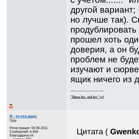
другой вариант;
но лучше так). 
продублировать 
прошел хоть оди
доверия, а он б
проблем не буде
изучают и сюрве
ящик ничего из 
__________________
"Dura lex, sed lex" (c)
Я - то что надо
Гуру
Регистрация: 06.06.2011
Цитата (
Gwenk
Сообщений: 6,904
Благодарности: