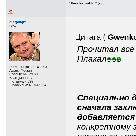
"Dura lex, sed lex" (c)
megalight
Гуру
Цитата (
Gwenk
Прочитал все 
Плакал
Регистрация: 22.10.2008
Адрес: Москва
Сообщений: 29,850
Благодарности:
отдано: 4,595
получено: 4,076/2,834
Специально д
сначала закл
добавляется
конкретному за