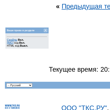
«
Предыдущая т
Ваши права в разделе
Смайлы
Вкл.
[IMG]
код
Вкл.
HTML код
Выкл.
Текущее время:
20
ООО "ТКС.РУ"