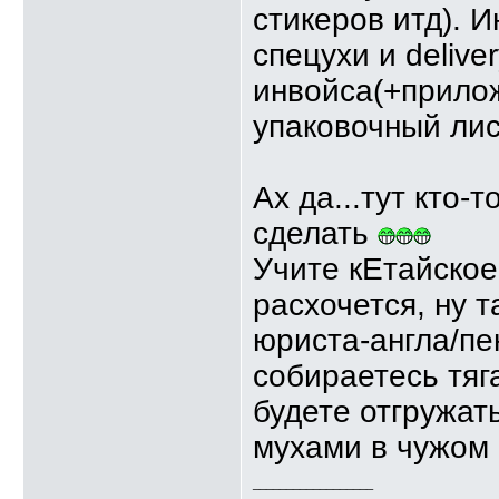
стикеров итд). 
спецухи и delive
инвойса(+прилож
упаковочный лист
Ах да...тут кто-
сделать
Учите кЕтайское
расхочется, ну т
юриста-англа/пе
собираетесь тяг
будете отгружат
мухами в чужом 
__________________