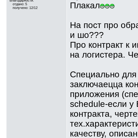
Благодарности:
Плакал
отдано: 5
получено: 12/12
На пост про обр
и шо???
Про контракт к 
на логистера. Ч
Специально для 
заключаецца кон
приложения (спец
schedule-если у
контракта, черт
тех.характерист
качеству, описа