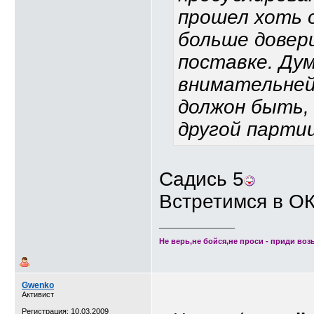
прошел хоть 
больше довери
поставке. Ду
внимательней
должон быть, 
другой партии
Садись 5
Встретимся в О
__________________
Не верь,не бойся,не проси - приди возь
Gwenko
Активист
Регистрация: 10.03.2009