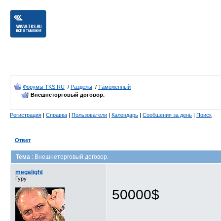
Форумы TKS.RU
/
Разделы
/
Таможенный
Внешнеторговый договор.
Регистрация
|
Справка
|
Пользователи
|
Календарь
|
Сообщения за день
|
Поиск
Ответ
Тема
: Внешнеторговый договор.
megalight
Гуру
50000$