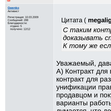
Gwenko
Активист
Регистрация: 10.03.2009
Цитата (
megali
Сообщений: 288
Благодарности:
отдано: 5
С таким конт
получено: 12/12
доказывать с
К тому же е
Уважаемый, дава
А) Контракт для
контракт для ра
унификации пра
продавцом и пок
варианты работы 
думается, что д