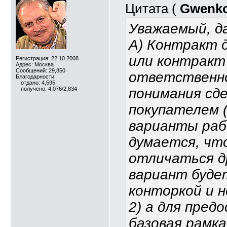
Цитата (
Gwenk
Уважаемый, д
А) Контракт 
или контракт
Регистрация: 22.10.2008
Адрес: Москва
Сообщений: 29,850
ответственно
Благодарности:
отдано: 4,595
получено: 4,076/2,834
понимания сде
покупателем 
варианты рабо
думается, чт
отличаться др
вариант буде
конторкой и 
2) а для пред
базовая рамк