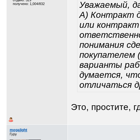
отдано: 329
Уважаемый, д
получено: 1,004/832
А) Контракт 
или контракт
ответственно
понимания сде
покупателем 
варианты рабо
думается, чт
отличаться др
Это, простите, г
megalight
Гуру