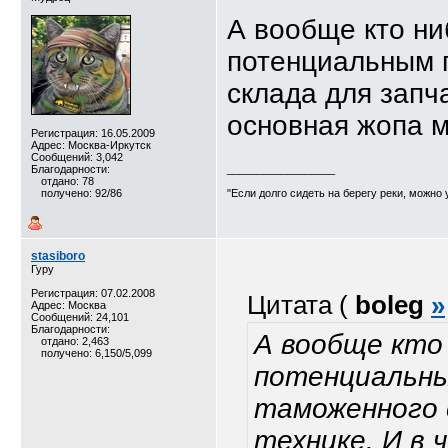
А вообще кто ни
потенциальным 
склада для запча
основная жопа м
Регистрация: 16.05.2009
Адрес: Москва-Иркутск
Сообщений: 3,042
Благодарности:
__________________
отдано: 78
получено: 92/86
"Если долго сидеть на берегу реки, можн
stasiboro
Гуру
Регистрация: 07.02.2008
Цитата (
boleg
»
Адрес: Москва
Сообщений: 24,101
Благодарности:
А вообще кто 
отдано: 2,463
получено: 6,150/5,099
потенциальны
таможенного с
технике. И в