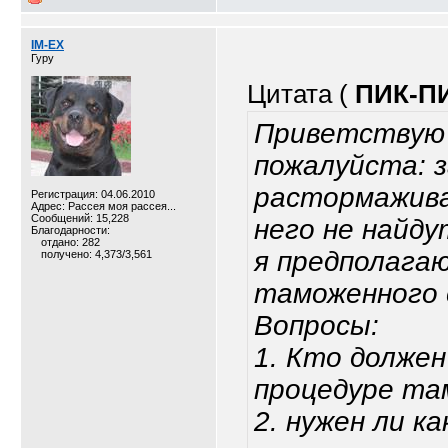
IM-EX
Гуру
Цитата (
ПИК-П
Приветствую 
пожалуйста: з
растормажива
Регистрация: 04.06.2010
Адрес: Рассея моя рассея...
Сообщений: 15,228
него не найду
Благодарности:
отдано: 282
я предполага
получено: 4,373/3,561
таможенного 
Вопросы:
1. Кто долже
процедуре та
2. нужен ли к