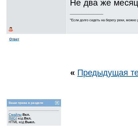
Не два же месяц
__________________
"Если долго сидеть на берегу реки, можн
Ответ
«
Предыдущая т
Ваши права в разделе
Смайлы
Вкл.
[IMG]
код
Вкл.
HTML код
Выкл.