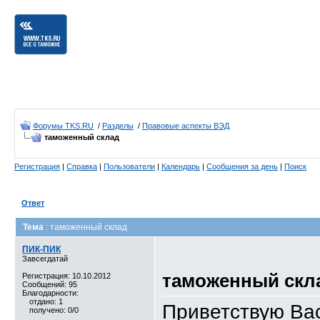
Форумы TKS.RU
/
Разделы
/
Правовые аспекты ВЭД
таможенный склад
Регистрация
|
Справка
|
Пользователи
|
Календарь
|
Сообщения за день
|
Поиск
Ответ
Тема
: таможенный склад
ПИК-ПИК
Завсегдатай
таможенный скл
Регистрация: 10.10.2012
Сообщений: 95
Благодарности:
отдано: 1
Приветствую Вас
получено: 0/0