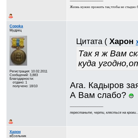
Жизнь нужно прожить так,чтобы не стыдно бы
Copoka
Мудрец
Цитата (
Харон
Так я ж Вам с
куда угодно,о
Регистрация: 10.02.2011
Сообщений: 3,883
Благодарности:
отдано: 1
Ага. Кадыров за
получено: 18/10
А Вам слабо?
__________________
перестаньте, черти, клясться на крови..
Харон
вЁсельник