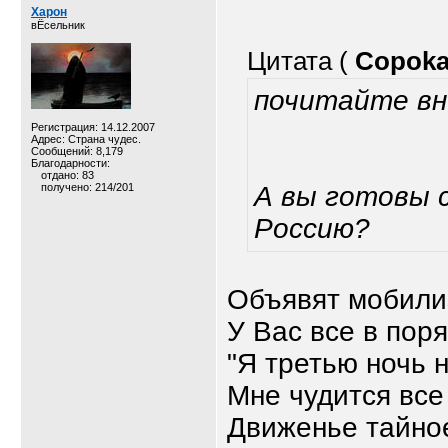
Харон
вЁсельник
Цитата (
Copok
почитайте вн
Регистрация: 14.12.2007
Адрес: Страна чудес.
Сообщений: 8,179
Благодарности:
отдано: 83
получено: 214/201
А вы готовы 
Россию?
Объявят мобилиз
У Вас все в пор
"Я третью ночь 
Мне чудится все
Движенье тайное