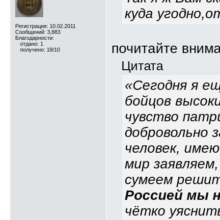
куда угодно,о
Регистрация: 10.02.2011
Сообщений: 3,883
Благодарности:
отдано: 1
почитайте внима
получено: 18/10
Цитата
«Сегодня я ещ
бойцов высоки
чувство патр
добровольно з
человек, имею
мир заявляем,
сумеем решит
Россией мы н
чётко уяснит