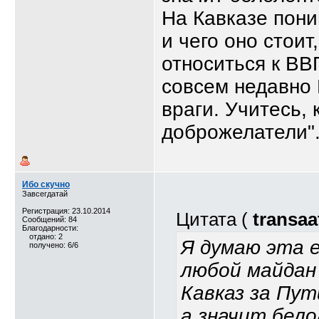
На Кавказе пони
и чего оно стои
относиться к ВВП 
совсем недавно
враги. Учитесь, 
доброжелатели"
Ибо скучно
Завсегдатай
Регистрация: 23.10.2014
Цитата (
transaa
Сообщений: 84
Благодарности:
отдано: 2
Я думаю эта 
получено: 6/6
любой майдан 
Кавказ за Пут
а значит бел