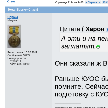
Ответ
Страница 2194 из 2465
«
Первая
<
119
Тема
: Беркуту Слава!
Copoka
Мудрец
Цитата (
Харон
А эти и на пе
заплатят.
Регистрация: 10.02.2011
Сообщений: 3,883
Благодарности:
отдано: 1
Они сказали ж В
получено: 18/10
Раньше КУОС бы
помните. Сейчас
подготовку с КУО
__________________
перестаньте, черти, клясться на крови..