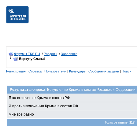
Форумы TKS.RU
/
Разделы
/
Завалинка
Беркуту Слава!
Регистрация
|
Справка
|
Пользователи
|
Календарь
|
Сообщения за день
|
Поиск
Результаты опроса
: Вступление Крыма в состав Росийской Федерации
Я за включение Крыма в состав РФ
Я против включения Крыма в состав РФ
Мне всё равно
Голосовавшие:
117
.