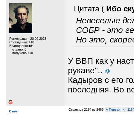
Цитата (
Ибо ск
Невеселые дел
СОБР - это г
Но это, скоре
Регистрация: 20.09.2013
Сообщений: 418
Благодарности:
отдано: 0
получено: 0/0
У ВВП как у нас
рукаве"..
Кадыров с его г
последняя. Во в
Страница 2194 из 2465
«
Первая
<
119
Ответ