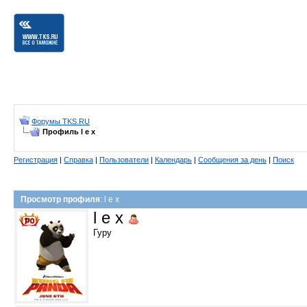
Форумы TKS.RU
Профиль l e x
Регистрация
|
Справка
|
Пользователи
|
Календарь
|
Сообщения за день
|
Поиск
Просмотр профиля
: l e x
l e x
Гуру