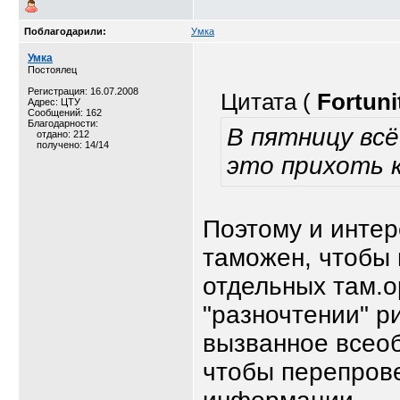
Поблагодарили:
Умка
Умка
Постоялец
Регистрация: 16.07.2008
Цитата (
Fortuni
Адрес: ЦТУ
Сообщений: 162
Благодарности:
В пятницу всё
отдано: 212
получено: 14/14
это прихоть 
Поэтому и интер
таможен, чтобы 
отдельных там.о
"разночтении" р
вызванное всеоб
чтобы перепров