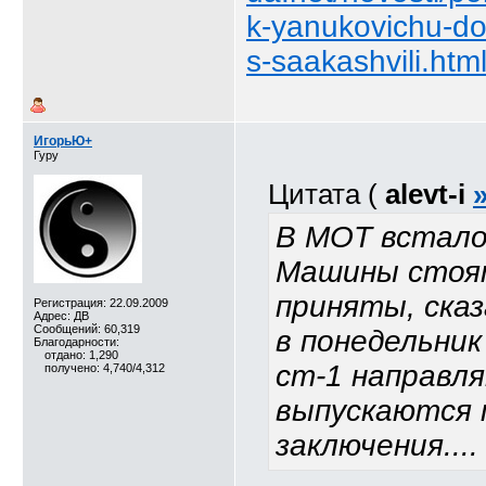
k-yanukovichu-do
s-saakashvili.htm
ИгорьЮ+
Гуру
Цитата (
alevt-i
В МОТ встало
Машины стоят
приняты, сказ
Регистрация: 22.09.2009
Адрес: ДВ
Сообщений: 60,319
в понедельни
Благодарности:
отдано: 1,290
ст-1 направл
получено: 4,740/4,312
выпускаются 
заключения....