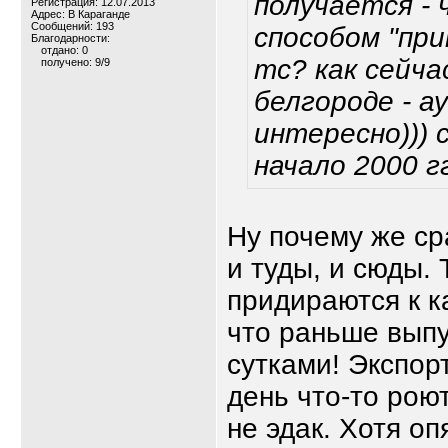
получается -
Регистрация: 12.07.2013
Адрес: В Караганде
Сообщений: 193
способом "при
Благодарности:
отдано: 0
тс? как сейча
получено: 9/9
белгороде - а
интересно))) 
начало 2000 г
Ну почему же с
и туды, и сюды.
придираются к к
что раньше выпу
сутками! Экспор
день что-то роют
не эдак. Хотя оп