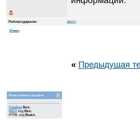
информации.
Поблагодарили:
alevt-i
Ответ
«
Предыдущая т
Ваши права в разделе
Смайлы
Вкл.
[IMG]
код
Вкл.
HTML код
Выкл.