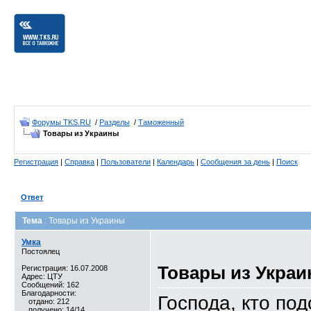
Форумы TKS.RU
/
Разделы
/
Таможенный
Товары из Украины
Регистрация
|
Справка
|
Пользователи
|
Календарь
|
Сообщения за день
|
Поиск
Ответ
Тема
: Товары из Украины
Умка
Постоялец
Товары из Укра
Регистрация: 16.07.2008
Адрес: ЦТУ
Сообщений: 162
Благодарности:
Господа, кто по
отдано: 212
получено: 14/14