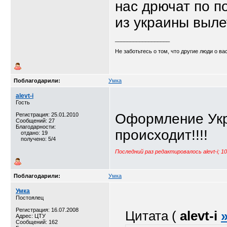
нас дрючат по п
из украины выле
__________________
Не заботьтесь о том, что другие люди о в
Поблагодарили:
Умка
alevt-i
Гость
Оформление Укра
Регистрация: 25.01.2010
Сообщений: 27
Благодарности:
происходит!!!!
отдано: 19
получено: 5/4
Последний раз редактировалось alevt-i; 1
Поблагодарили:
Умка
Умка
Постоялец
Регистрация: 16.07.2008
Цитата (
alevt-i
Адрес: ЦТУ
Сообщений: 162