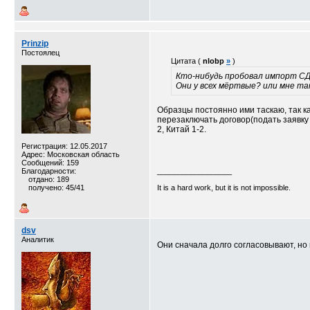
Prinzip
Постоялец
Цитата (
nlobp
»
)
Кто-нибудь пробовал импорт С
Они у всех мёртвые? или мне та
Образцы постоянно ими таскаю, так ка
перезаключать договор(подать заявку
2, Китай 1-2.
Регистрация: 12.05.2017
Адрес: Московская область
Сообщений: 159
Благодарности:
__________________
отдано: 189
получено: 45/41
It is a hard work, but it is not impossible.
dsv
Аналитик
Они сначала долго согласовывают, но