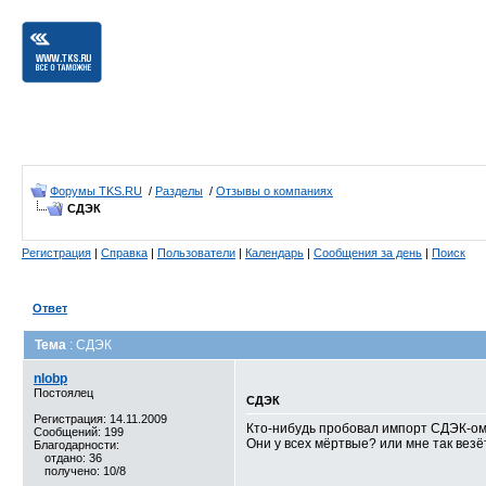
Форумы TKS.RU
/
Разделы
/
Отзывы о компаниях
СДЭК
Регистрация
|
Справка
|
Пользователи
|
Календарь
|
Сообщения за день
|
Поиск
Ответ
Тема
: СДЭК
nlobp
Постоялец
СДЭК
Регистрация: 14.11.2009
Кто-нибудь пробовал импорт СДЭК-ом
Сообщений: 199
Они у всех мёртвые? или мне так везё
Благодарности:
отдано: 36
получено: 10/8