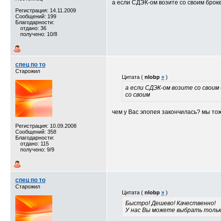
а если СДЭК-ом возите со своим бро
Регистрация: 14.11.2009
Сообщений: 199
Благодарности:
отдано: 36
получено: 10/8
спец по то
Старожил
Цитата (
nlobp
»
)
а если СДЭК-ом возите со свои
со своим
чем у Вас эпопея закончилась? мы то
Регистрация: 10.09.2008
Сообщений: 358
Благодарности:
отдано: 115
получено: 9/9
спец по то
Старожил
Цитата (
nlobp
»
)
Быстро! Дешево! Качественно!
У нас Вы можете выбрать тольк