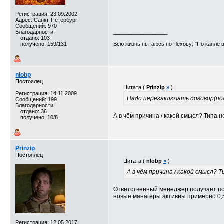
Регистрация: 23.09.2002
Адрес: Санкт-Петербург
Сообщений: 970
Благодарности:
__________________
отдано: 103
получено: 159/131
Всю жизнь пытаюсь по Чехову: "По капле в
nlobp
Постоялец
Цитата (
Prinzip
»
)
Регистрация: 14.11.2009
Надо перезаключать договор(под
Сообщений: 199
Благодарности:
отдано: 36
А в чём причина / какой смысл? Типа 
получено: 10/8
Prinzip
Постоялец
Цитата (
nlobp
»
)
А в чём причина / какой смысл? 
Ответственный менеджер получает по
новые манагеры активны примерно 0,5
Регистрация: 12.05.2017