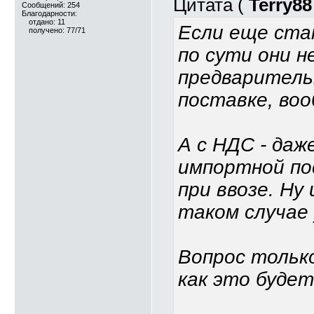
Цитата (
Terry88
Сообщений: 254
Благодарности:
отдано: 11
Если еще ста
получено: 77/71
по сути они н
предваритель
поставке, во
А с НДС - даж
импортной по
при ввозе. Ну 
таком случае 
Вопрос только
как это буде