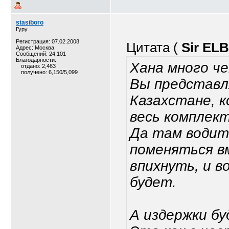
stasiboro
Гуру
Регистрация: 07.02.2008
Цитата (
Sir ELB
Адрес: Москва
Сообщений: 24,101
Благодарности:
Хана много че
отдано: 2,463
получено: 6,150/5,099
Вы представл
Казахстане, к
весь комплек
Да там водите
поменяться в
впихнуть, и в
будет.
А издержки б