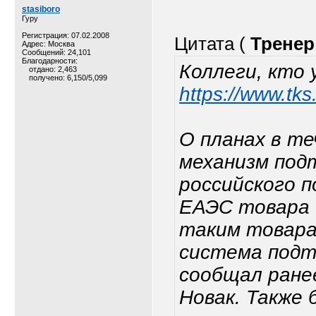
stasiboro
Гуру
Регистрация: 07.02.2008
Цитата (
Тренер
Адрес: Москва
Сообщений: 24,101
Благодарности:
Коллеги, кто 
отдано: 2,463
получено: 6,150/5,099
https://www.tk
О планах в т
механизм под
российского п
ЕАЭС товара 
таким товара
система подт
сообщал ране
Новак. Также 