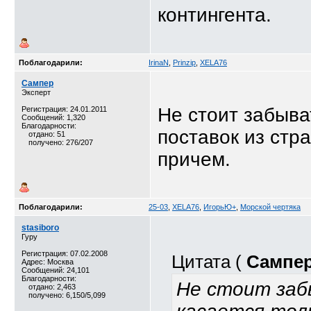
контингента.
Поблагодарили:
IrinaN
,
Prinzip
,
XELA76
Сампер
Эксперт
Не стоит забыва
Регистрация: 24.01.2011
Сообщений: 1,320
Благодарности:
поставок из стр
отдано: 51
получено: 276/207
причем.
Поблагодарили:
25-03
,
XELA76
,
ИгорьЮ+
,
Морской чертяка
stasiboro
Гуру
Регистрация: 07.02.2008
Цитата (
Сампе
Адрес: Москва
Сообщений: 24,101
Благодарности:
Не стоит заб
отдано: 2,463
получено: 6,150/5,099