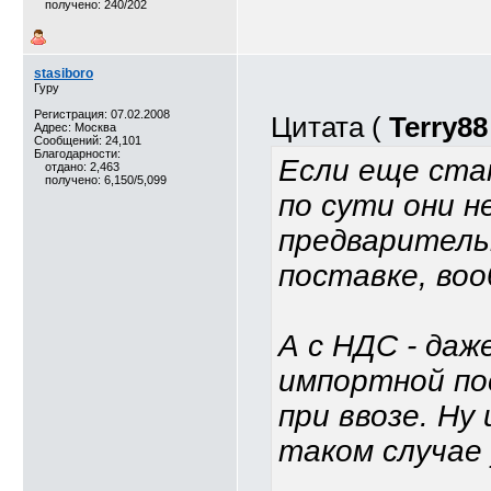
получено: 240/202
stasiboro
Гуру
Регистрация: 07.02.2008
Цитата (
Terry88
Адрес: Москва
Сообщений: 24,101
Благодарности:
Если еще ста
отдано: 2,463
получено: 6,150/5,099
по сути они н
предваритель
поставке, во
А с НДС - даж
импортной по
при ввозе. Ну 
таком случае 