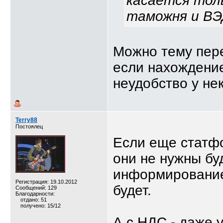
касается толь
таможня и ВЭД
Можно тему пере
если нахождение
неудобство у не
Terry88
Постоялец
Если еще статфо
они не нужны бу
информирование
Регистрация: 19.10.2012
будет.
Сообщений: 129
Благодарности:
отдано: 51
получено: 15/12
А с НДС - даже 