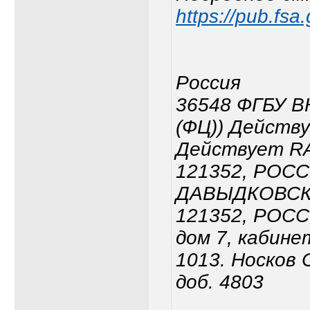
https://pub.fsa
Россия
36548 ФГБУ В
(ФЦ)) Действ
Действует RA
121352, РОСС
ДАВЫДКОВСКА
121352, РОССИ
дом 7, кабине
1013. Носков
доб. 4803