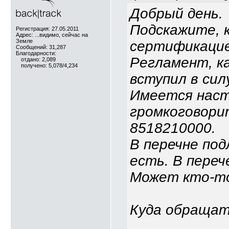
Добрый день.
Подскажите, к
Регистрация: 27.05.2011
Адрес: ...видимо, сейчас на
Земле
сертификацие
Сообщений: 31,287
Благодарности:
Регламент, к
отдано: 2,089
получено: 5,078/4,234
вступил в сил
Имеется наст
громкоговори
8518210000.
В перечне по
есть. В переч
Может кто-то
Куда обращат