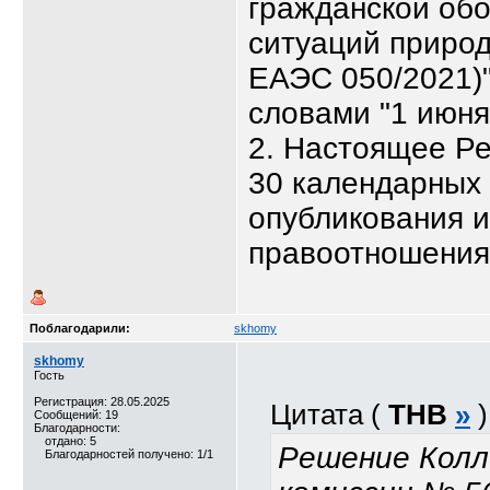
гражданской об
ситуаций природ
ЕАЭС 050/2021)"
словами "1 июня 
2. Настоящее Ре
30 календарных 
опубликования и
правоотношения,
Поблагодарили:
skhomy
skhomy
Гость
Регистрация: 28.05.2025
Цитата (
ТНВ
»
)
Сообщений: 19
Благодарности:
отдано: 5
Решение Колл
Благодарностей получено: 1/1