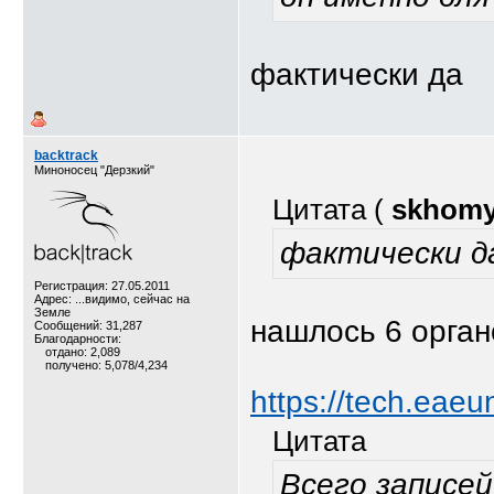
фактически да
backtrack
Миноносец "Дерзкий"
Цитата (
skhom
фактически д
Регистрация: 27.05.2011
Адрес: ...видимо, сейчас на
Земле
нашлось 6 орган
Сообщений: 31,287
Благодарности:
отдано: 2,089
получено: 5,078/4,234
https://tech.eaeu
Цитата
Всего записей