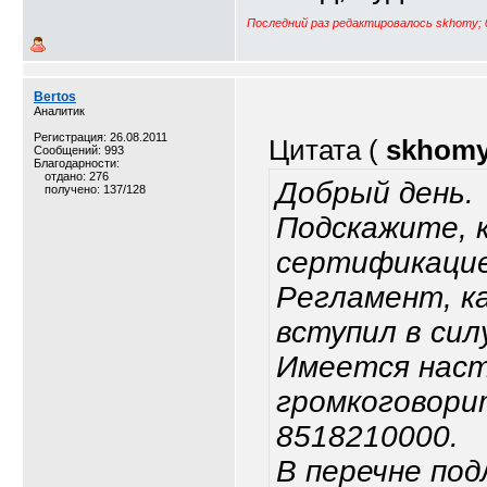
Последний раз редактировалось skhomy; 
Bertos
Аналитик
Регистрация: 26.08.2011
Цитата (
skhom
Сообщений: 993
Благодарности:
отдано: 276
Добрый день.
получено: 137/128
Подскажите, к
сертификацие
Регламент, к
вступил в сил
Имеется наст
громкоговори
8518210000.
В перечне по