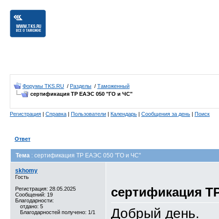
Форумы TKS.RU
/
Разделы
/
Таможенный
сертификация ТР ЕАЭС 050 "ГО и ЧС"
Регистрация
|
Справка
|
Пользователи
|
Календарь
|
Сообщения за день
|
Поиск
Ответ
Тема
: сертификация ТР ЕАЭС 050 "ГО и ЧС"
skhomy
Гость
сертификация ТР
Регистрация: 28.05.2025
Сообщений: 19
Благодарности:
отдано: 5
Добрый день.
Благодарностей получено: 1/1