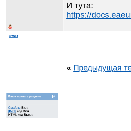
И тута:
https://docs.eae
Ответ
«
Предыдущая т
Ваши права в разделе
Смайлы
Вкл.
[IMG]
код
Вкл.
HTML код
Выкл.