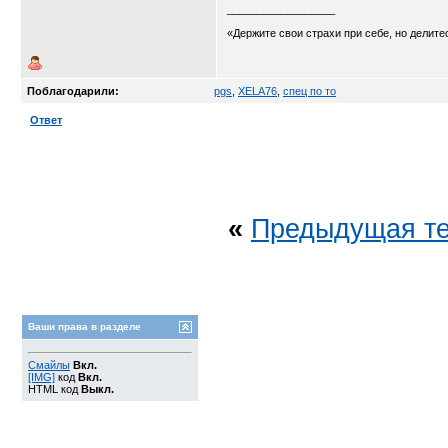
__________________
«Держите свои страхи при себе, но делит
Поблагодарили:
pgs
,
XELA76
,
спец по то
Ответ
«
Предыдущая т
Ваши права в разделе
Смайлы
Вкл.
[IMG]
код
Вкл.
HTML код
Выкл.