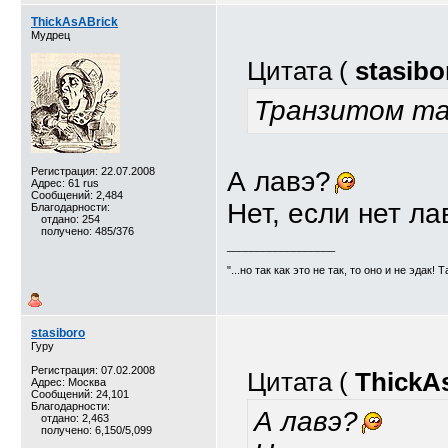
ThickAsABrick
Мудрец
Цитата (
stasibo
Транзитом та
Регистрация: 22.07.2008
А лавэ?
Адрес: 61 rus
Сообщений: 2,484
Нет, если нет лав
Благодарности:
отдано: 254
получено: 485/376
__________________
"...но так как это не так, то оно и не эдак! 
stasiboro
Гуру
Регистрация: 07.02.2008
Цитата (
ThickA
Адрес: Москва
Сообщений: 24,101
Благодарности:
А лавэ?
отдано: 2,463
получено: 6,150/5,099