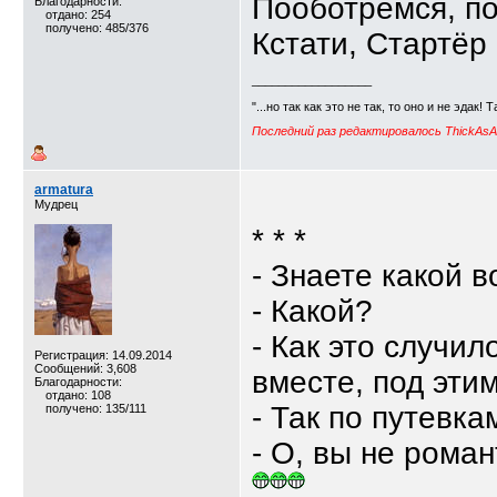
Пооботрёмся, п
Благодарности:
отдано: 254
получено: 485/376
Кстати, Стартёр
__________________
"...но так как это не так, то оно и не эдак! 
Последний раз редактировалось ThickAsAB
armatura
Мудрец
* * *
- Знаете какой 
- Какой?
- Как это случил
Регистрация: 14.09.2014
Сообщений: 3,608
вместе, под эт
Благодарности:
отдано: 108
- Так по путевка
получено: 135/111
- О, вы не роман