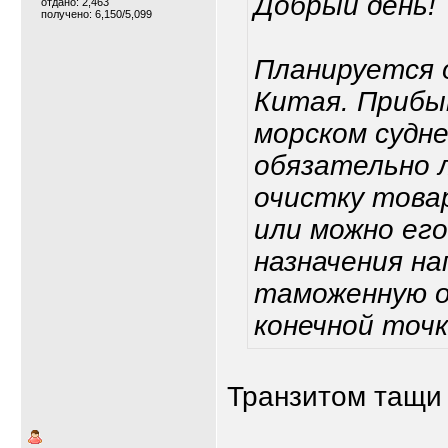
Добрый день!
отдано: 2,463
получено: 6,150/5,099
Планируется 
Китая. Прибы
морском судне
обязательно 
очистку товар
или можно ег
назначения н
таможенную о
конечной точк
Транзитом тащи 