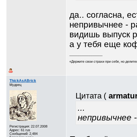
да.. согласна, е
непривычнее - р
видишь выпуск р
а у тебя еще ко
__________________
«Держите свои страхи при себе, но делит
ThickAsABrick
Мудрец
Цитата (
armatu
...
непривычнее - 
Регистрация: 22.07.2008
Адрес: 61 rus
Сообщений: 2,484