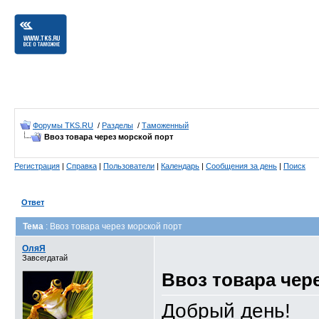
Форумы TKS.RU
/
Разделы
/
Таможенный
Ввоз товара через морской порт
Регистрация
|
Справка
|
Пользователи
|
Календарь
|
Сообщения за день
|
Поиск
Ответ
Тема
: Ввоз товара через морской порт
ОляЯ
Завсегдатай
Ввоз товара чер
Добрый день!