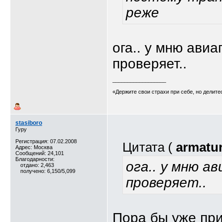
реже
ога.. у мню ави
проверяет..
__________________
«Держите свои страхи при себе, но делит
stasiboro
Гуру
Регистрация: 07.02.2008
Цитата (
armatu
Адрес: Москва
Сообщений: 24,101
Благодарности:
ога.. у мню а
отдано: 2,463
получено: 6,150/5,099
проверяет..
Пора бы уже пр