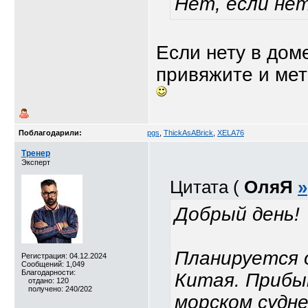
Нет, если нет 
Если нету в доме
привяжите и мет
Поблагодарили:
pgs
,
ThickAsABrick
,
XELA76
Тренер
Эксперт
Цитата (
ОляЯ
»
Добрый день!
Планируется 
Регистрация: 04.12.2024
Сообщений: 1,049
Благодарности:
Китая. Прибы
отдано: 120
получено: 240/202
морском судне