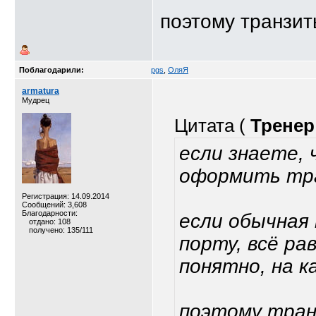
поэтому транзит
Поблагодарили:
pgs
,
ОляЯ
armatura
Мудрец
Цитата (
Тренер
если знаете, 
оформить тра
Регистрация: 14.09.2014
Сообщений: 3,608
Благодарности:
если обычная 
отдано: 108
получено: 135/111
порту, всё ра
понятно, на 
поэтому тран