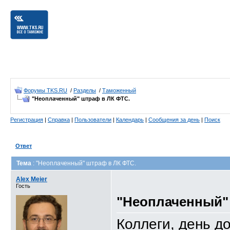
Форумы TKS.RU
/
Разделы
/
Таможенный
"Неоплаченный" штраф в ЛК ФТС.
Регистрация
|
Справка
|
Пользователи
|
Календарь
|
Сообщения за день
|
Поиск
Ответ
Тема
: "Неоплаченный" штраф в ЛК ФТС.
Alex Meier
Гость
"Неоплаченный"
Коллеги, день д