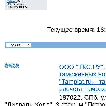
Смайлы
Вкл.
[IMG]
код
Вкл.
HTML код
Выкл.
Текущее время:
16
ООО "ТКС.РУ"
таможенных но
"Tamplat.ru – 
расчета тамож
197022, СПб, у
"Лидваль Холл", 3 этаж, м."Петро