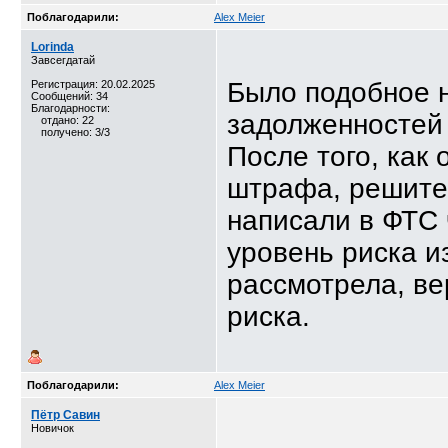
Поблагодарили:
Alex Meier
Lorinda
Завсегдатай
Было подобное н
Регистрация: 20.02.2025
Сообщений: 34
Благодарности:
задолженностей 
отдано: 22
получено: 3/3
После того, как 
штрафа, решите 
написали в ФТС 
уровень риска и
рассмотрела, ве
риска.
Поблагодарили:
Alex Meier
Пётр Савин
Новичок