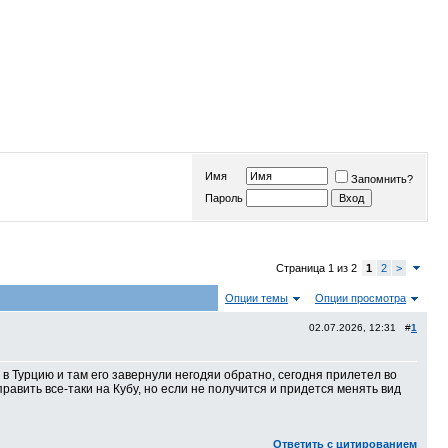
Имя
Запомнить?
Пароль
Страница 1 из 2
1
2
>
Опции темы
Опции просмотра
02.07.2026, 12:31 #
1
 в Турцию и там его завернули негодяи обратно, сегодня прилетел во
авить все-таки на Кубу, но если не получится и придется менять вид
Ответить с цитированием