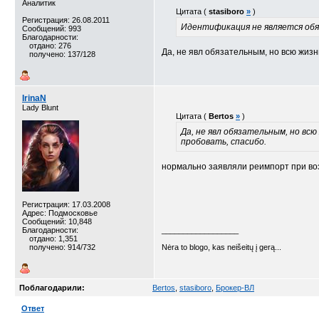
Аналитик
Цитата (
stasiboro
»
)
Регистрация: 26.08.2011
Идентификация не является обя
Сообщений: 993
Благодарности:
отдано: 276
Да, не явл обязательным, но всю жиз
получено: 137/128
IrinaN
Lady Blunt
Цитата (
Bertos
»
)
Да, не явл обязательным, но вс
пробовать, спасибо.
нормально заявляли реимпорт при воз
Регистрация: 17.03.2008
Адрес: Подмосковье
Сообщений: 10,848
Благодарности:
__________________
отдано: 1,351
получено: 914/732
Nėra to blogo, kas neišeitų į gerą...
Поблагодарили:
Bertos
,
stasiboro
,
Брокер-ВЛ
Ответ