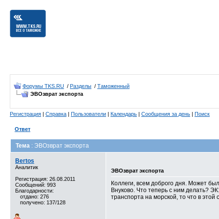
Форумы TKS.RU
/
Разделы
/
Таможенный
ЭВОзврат экспорта
Регистрация
|
Справка
|
Пользователи
|
Календарь
|
Сообщения за день
|
Поиск
Ответ
Тема
: ЭВОзврат экспорта
Bertos
Аналитик
ЭВОзврат экспорта
Регистрация: 26.08.2011
Коллеги, всем доброго дня. Может был
Сообщений: 993
Внуково. Что теперь с ним делать? ЭК
Благодарности:
отдано: 276
транспорта на морской, то что в этой
получено: 137/128