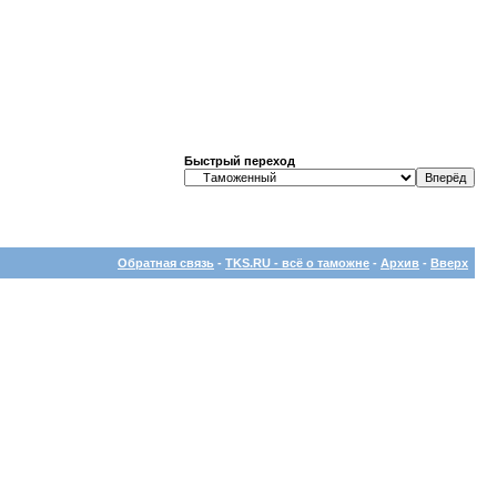
Быстрый переход
Обратная связь
-
TKS.RU - всё о таможне
-
Архив
-
Вверх