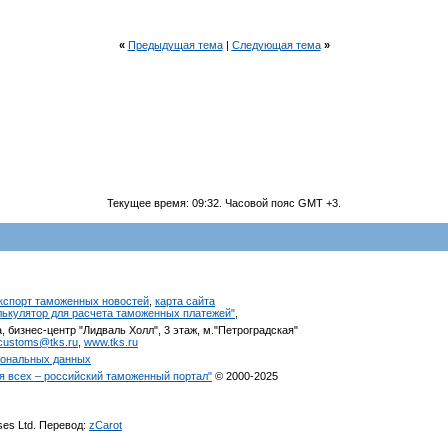
«
Предыдущая тема
|
Следующая тема
»
Текущее время:
09:32
. Часовой пояс GMT +3.
кспорт таможенных новостей
,
карта сайта
алькулятор для расчета таможенных платежей"
,
, бизнес-центр "Лидваль Холл", 3 этаж, м."Петроградская"
customs@tks.ru
,
www.tks.ru
сональных данных
я всех – российский таможенный портал"
© 2000-2025
ises Ltd. Перевод:
zCarot