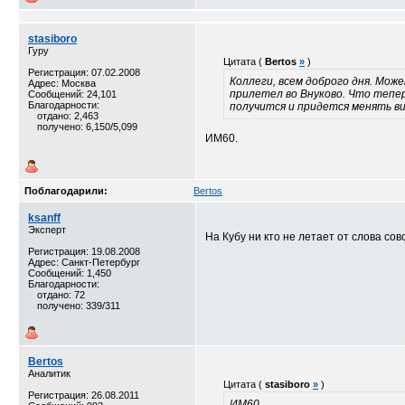
stasiboro
Гуру
Цитата (
Bertos
»
)
Регистрация: 07.02.2008
Коллеги, всем доброго дня. Може
Адрес: Москва
прилетел во Внуково. Что тепер
Сообщений: 24,101
Благодарности:
получится и придется менять в
отдано: 2,463
получено: 6,150/5,099
ИМ60.
Поблагодарили:
Bertos
ksanff
Эксперт
На Кубу ни кто не летает от слова со
Регистрация: 19.08.2008
Адрес: Санкт-Петербург
Сообщений: 1,450
Благодарности:
отдано: 72
получено: 339/311
Bertos
Аналитик
Цитата (
stasiboro
»
)
Регистрация: 26.08.2011
ИМ60.