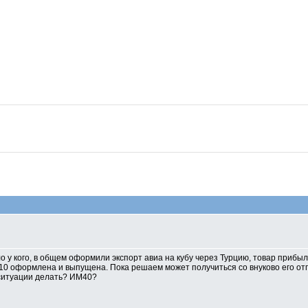
о у кого, в общем оформили экспорт авиа на кубу через Турцию, товар прибыл
10 оформлена и выпущена. Пока решаем может получиться со внуково его отпр
 ситуации делать? ИМ40?