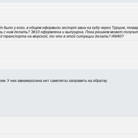
т было у кого, в общем оформили экспорт авиа на кубу через Турцию, това
ь с ним делать? ЭК10 оформлена и выпущена. Пока решаем может получитьс
ид транспорта на морской, то что в этой ситуации делать? ИМ40?
всем. У них авиакеросина нет самолеты заправить на обратку.