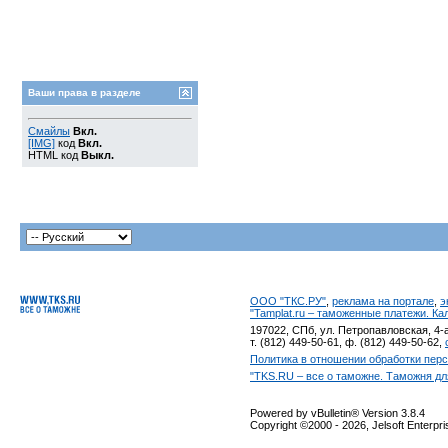
Ваши права в разделе
Смайлы
Вкл.
[IMG]
код
Вкл.
HTML код
Выкл.
ООО "ТКС.РУ"
,
реклама на портале
,
э
"Tamplat.ru – таможенные платежи. К
197022, СПб, ул. Петропавловская, 4-а
т. (812) 449-50-61, ф. (812) 449-50-62,
Политика в отношении обработки пер
"TKS.RU – все о таможне. Таможня дл
Powered by vBulletin® Version 3.8.4
Copyright ©2000 - 2026, Jelsoft Enterpr