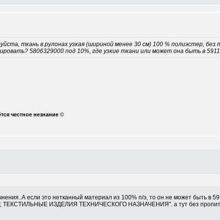
уйста, ткань в рулонах узкая (шириной менее 30 см) 100 % полиэстер, без
ировать? 5806329000 под 10%, где узкие ткани или может она быть в 5911
ётся честное незнание
©
очнения..А если это нетканный материал из 100% п/э, то он не может быть
СТИЛЬНЫЕ ИЗДЕЛИЯ ТЕХНИЧЕСКОГО НАЗНАЧЕНИЯ". а тут без пропиток и д