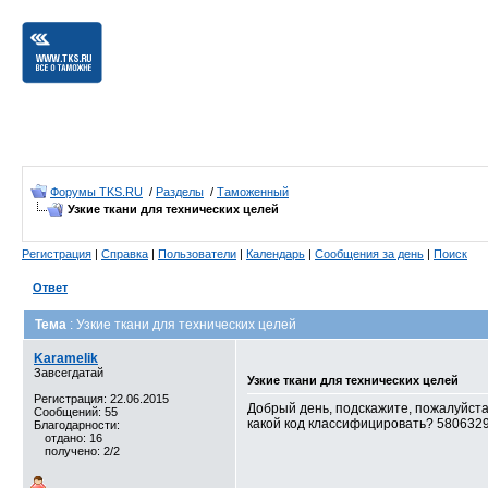
Форумы TKS.RU
/
Разделы
/
Таможенный
Узкие ткани для технических целей
Регистрация
|
Справка
|
Пользователи
|
Календарь
|
Сообщения за день
|
Поиск
Ответ
Тема
: Узкие ткани для технических целей
Karamelik
Завсегдатай
Узкие ткани для технических целей
Регистрация: 22.06.2015
Добрый день, подскажите, пожалуйста,
Сообщений: 55
какой код классифицировать? 5806329
Благодарности:
отдано: 16
получено: 2/2