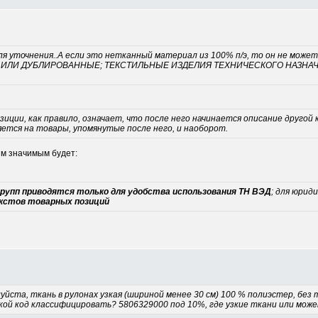
для уточнения..А если это нетканный материал из 100% п/э, то он не мож
И ДУБЛИРОВАННЫЕ; ТЕКСТИЛЬНЫЕ ИЗДЕЛИЯ ТЕХНИЧЕСКОГО НАЗНАЧЕНИЯ". 
озиции, как правило, означает, что после него начинается описание друг
яется на товары, упомянутые после него, и наоборот.
им значимым будет:
групп приводятся только для удобства использования ТН ВЭД
; для юрид
кстов товарных позиций
уйста, ткань в рулонах узкая (шириной менее 30 см) 100 % полиэстер, без 
акой код классифицировать? 5806329000 под 10%, где узкие ткани или може