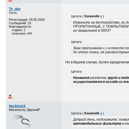
To_day
Гость
Цитата (
Karamelik
»
)
Регистрация: 29.05.2025
Извините за беспокойство, но 
Сообщений: 10
ПРОПИТАННЫЕ, С ПОКРЫТИЕМ ИЛ
Благодарности:
отдано: 2
их правильнее в 5603?
получено: 4/4
Цитата
Знак препинания «;» в тексте п
до этого знака, не распростран
Но в Вашем случае, более юридическ
Цитата
Названия
разделов,
групп и под
осуществляется исходя из те
backtrack
Миноносец "Дерзкий"
Цитата (
Karamelik
»
)
Добрый день, подскажите, пожал
автомобильных фильтров
в к