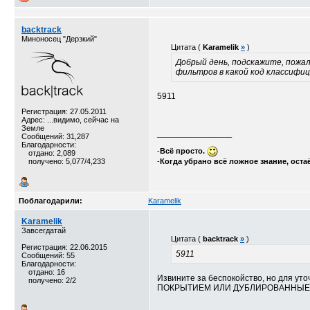
backtrack
Миноносец "Дерзкий"
Цитата (
Karamelik
»
)
Добрый день, подскажите, пожал
фильтров в какой код классифиц
5911
Регистрация: 27.05.2011
Адрес: ...видимо, сейчас на
Земле
__________________
Сообщений: 31,287
Благодарности:
-
Всё просто.
отдано: 2,089
получено: 5,077/4,233
-
Когда убрано всё ложное знание, оста
Поблагодарили:
Karamelik
Karamelik
Завсегдатай
Цитата (
backtrack
»
)
Регистрация: 22.06.2015
5911
Сообщений: 55
Благодарности:
отдано: 16
Извините за беспокойство, но для ут
получено: 2/2
ПОКРЫТИЕМ ИЛИ ДУБЛИРОВАННЫЕ; ТЕК