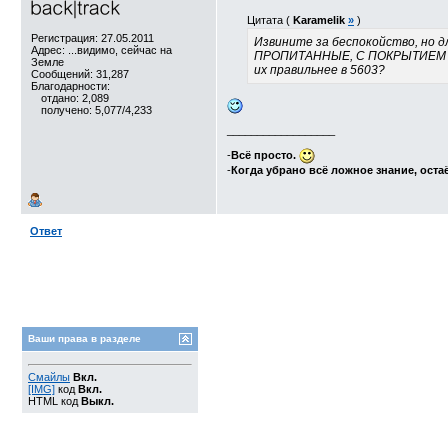
Цитата (
Karamelik
»
)
Регистрация: 27.05.2011
Извините за беспокойство, но 
Адрес: ...видимо, сейчас на
ПРОПИТАННЫЕ, С ПОКРЫТИЕМ
Земле
их правильнее в 5603?
Сообщений: 31,287
Благодарности:
отдано: 2,089
получено: 5,077/4,233
__________________
-
Всё просто.
-
Когда убрано всё ложное знание, оста
Ответ
Ваши права в разделе
Смайлы
Вкл.
[IMG]
код
Вкл.
HTML код
Выкл.